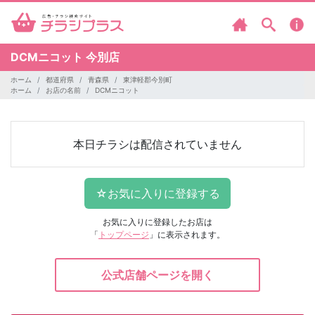
DCMニコット
今別店
ホーム
都道府県
青森県
東津軽郡今別町
ホーム
お店の名前
DCMニコット
本日チラシは配信されていません
お気に入りに登録したお店は
「
トップページ
」に表示されます。
公式店舗ページを開く