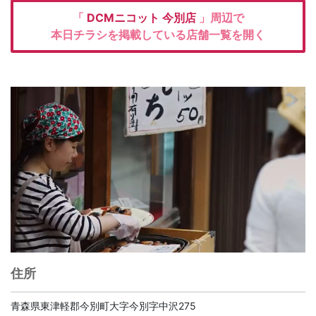
「
DCMニコット
今別店
」周辺で
本日チラシを掲載している店舗一覧を開く
住所
青森県東津軽郡今別町大字今別字中沢275