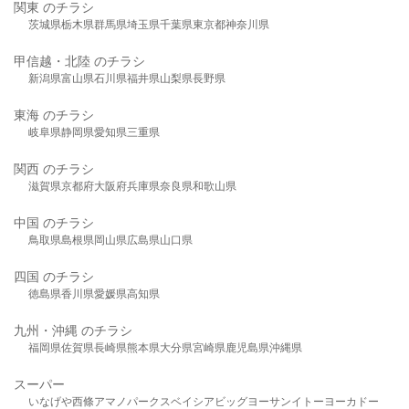
関東 のチラシ
茨城県
栃木県
群馬県
埼玉県
千葉県
東京都
神奈川県
甲信越・北陸 のチラシ
新潟県
富山県
石川県
福井県
山梨県
長野県
東海 のチラシ
岐阜県
静岡県
愛知県
三重県
関西 のチラシ
滋賀県
京都府
大阪府
兵庫県
奈良県
和歌山県
中国 のチラシ
鳥取県
島根県
岡山県
広島県
山口県
四国 のチラシ
徳島県
香川県
愛媛県
高知県
九州・沖縄 のチラシ
福岡県
佐賀県
長崎県
熊本県
大分県
宮崎県
鹿児島県
沖縄県
スーパー
いなげや
西條
アマノパークス
ベイシア
ビッグヨーサン
イトーヨーカドー