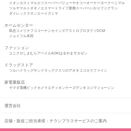
イオン
カスミ
マルエツ
スーパーバリュー
ヤオコー
オーケー
ヨークベニマル
ツルヤ
マルト
オギノ
エスマート
ライフ
業務スーパー
いかり
フジグラン
ダイレックス
サンエー
イズミヤ
ホームセンター
島忠
コメリ
ナフコ
コーナン
カインズ
アストロプロダクツ
DCM
ジョイフル本田
ファッション
ユニクロ
しまむら
アベイル
AOKI
はるやま
サカゼン
ドラッグストア
ツルハドラッグ
サンドラッグ
クスリのアオキ
ココカラファイン
家電量販店
ヤマダ電機
ビックカメラ
エディオン
ケーズデンキ
コジマ
ジョーシン
運営会社
店舗・販促ご担当者様：チラシプラスサービスのご案内