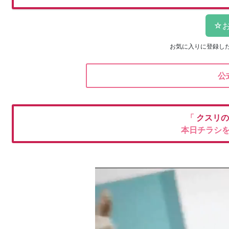
お気に入りに登録し
公
「
クスリ
本日チラシ