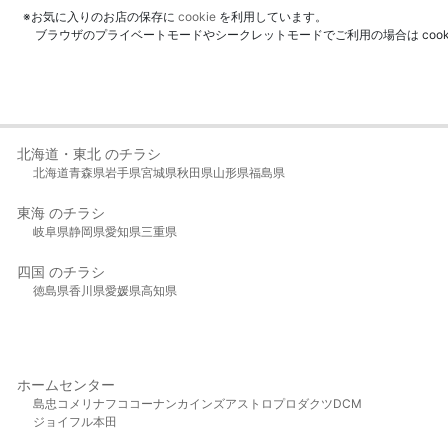
※お気に入りのお店の保存に
cookie
を利用しています。
ブラウザのプライベートモードやシークレットモードでご利用の場合は coo
北海道・東北 のチラシ
北海道
青森県
岩手県
宮城県
秋田県
山形県
福島県
東海 のチラシ
岐阜県
静岡県
愛知県
三重県
四国 のチラシ
徳島県
香川県
愛媛県
高知県
ホームセンター
島忠
コメリ
ナフコ
コーナン
カインズ
アストロプロダクツ
DCM
ジョイフル本田