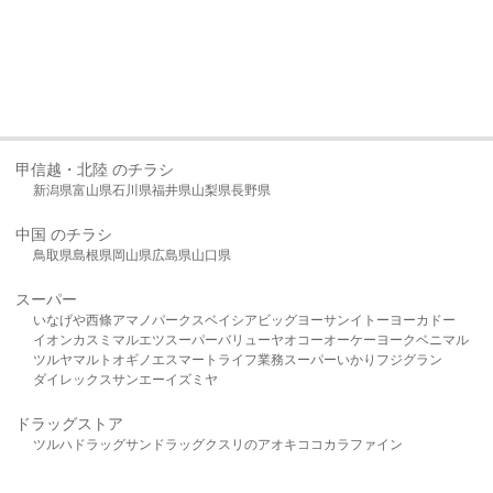
甲信越・北陸 のチラシ
新潟県
富山県
石川県
福井県
山梨県
長野県
中国 のチラシ
鳥取県
島根県
岡山県
広島県
山口県
スーパー
いなげや
西條
アマノパークス
ベイシア
ビッグヨーサン
イトーヨーカドー
イオン
カスミ
マルエツ
スーパーバリュー
ヤオコー
オーケー
ヨークベニマル
ツルヤ
マルト
オギノ
エスマート
ライフ
業務スーパー
いかり
フジグラン
ダイレックス
サンエー
イズミヤ
ドラッグストア
ツルハドラッグ
サンドラッグ
クスリのアオキ
ココカラファイン