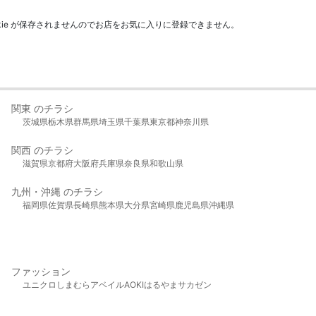
kie が保存されませんのでお店をお気に入りに登録できません。
関東 のチラシ
茨城県
栃木県
群馬県
埼玉県
千葉県
東京都
神奈川県
関西 のチラシ
滋賀県
京都府
大阪府
兵庫県
奈良県
和歌山県
九州・沖縄 のチラシ
福岡県
佐賀県
長崎県
熊本県
大分県
宮崎県
鹿児島県
沖縄県
ファッション
ユニクロ
しまむら
アベイル
AOKI
はるやま
サカゼン