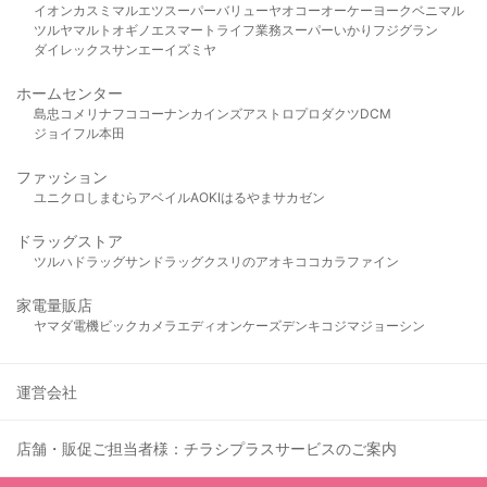
イオン
カスミ
マルエツ
スーパーバリュー
ヤオコー
オーケー
ヨークベニマル
ツルヤ
マルト
オギノ
エスマート
ライフ
業務スーパー
いかり
フジグラン
ダイレックス
サンエー
イズミヤ
ホームセンター
島忠
コメリ
ナフコ
コーナン
カインズ
アストロプロダクツ
DCM
ジョイフル本田
ファッション
ユニクロ
しまむら
アベイル
AOKI
はるやま
サカゼン
ドラッグストア
ツルハドラッグ
サンドラッグ
クスリのアオキ
ココカラファイン
家電量販店
ヤマダ電機
ビックカメラ
エディオン
ケーズデンキ
コジマ
ジョーシン
運営会社
店舗・販促ご担当者様：チラシプラスサービスのご案内