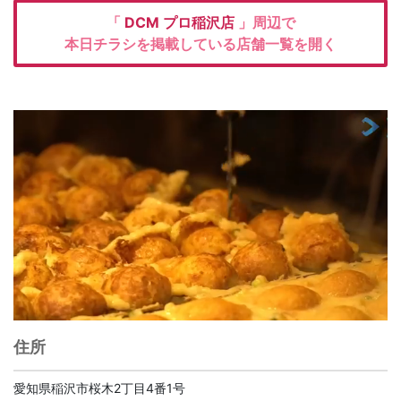
「
DCM
プロ稲沢店
」周辺で
本日チラシを掲載している店舗一覧を開く
住所
愛知県稲沢市桜木2丁目4番1号