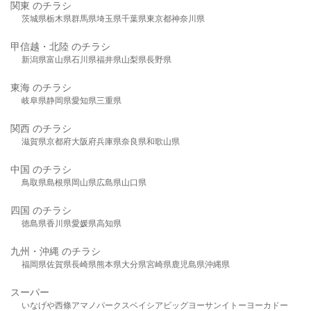
関東 のチラシ
茨城県
栃木県
群馬県
埼玉県
千葉県
東京都
神奈川県
甲信越・北陸 のチラシ
新潟県
富山県
石川県
福井県
山梨県
長野県
東海 のチラシ
岐阜県
静岡県
愛知県
三重県
関西 のチラシ
滋賀県
京都府
大阪府
兵庫県
奈良県
和歌山県
中国 のチラシ
鳥取県
島根県
岡山県
広島県
山口県
四国 のチラシ
徳島県
香川県
愛媛県
高知県
九州・沖縄 のチラシ
福岡県
佐賀県
長崎県
熊本県
大分県
宮崎県
鹿児島県
沖縄県
スーパー
いなげや
西條
アマノパークス
ベイシア
ビッグヨーサン
イトーヨーカドー