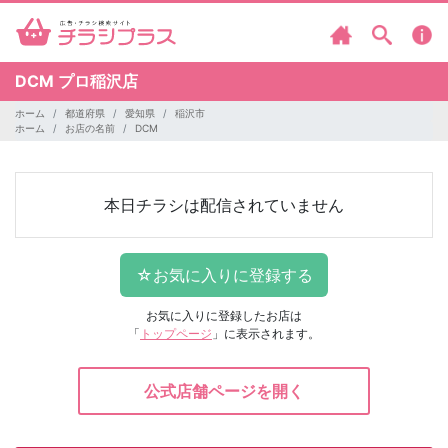
DCM
プロ稲沢店
ホーム
都道府県
愛知県
稲沢市
ホーム
お店の名前
DCM
本日チラシは配信されていません
お気に入りに登録したお店は
「
トップページ
」に表示されます。
公式店舗ページを開く