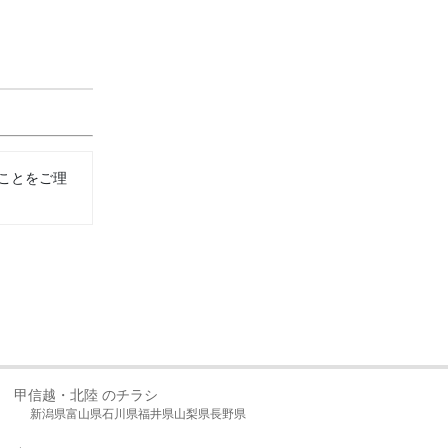
ことをご理
甲信越・北陸 のチラシ
新潟県
富山県
石川県
福井県
山梨県
長野県