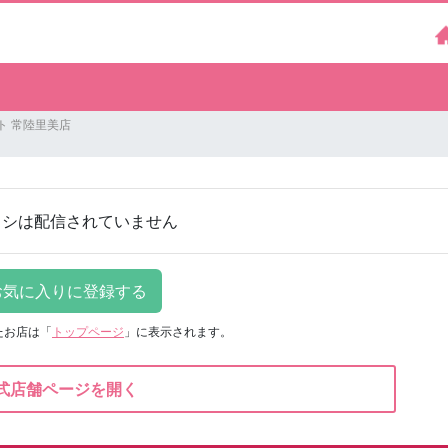
ト 常陸里美店
ラシは配信されていません
たお店は
「
トップページ
」に表示されます。
式店舗ページを開く