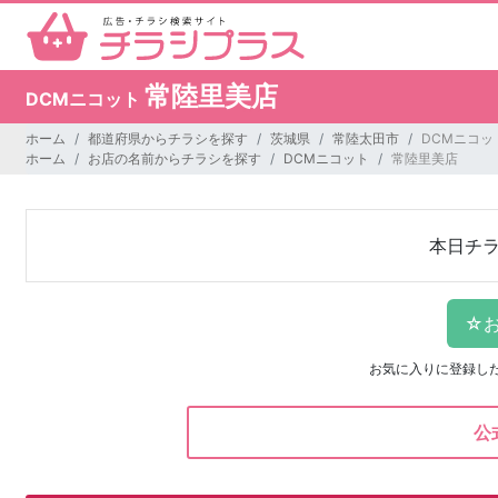
常陸里美店
DCMニコット
ホーム
都道府県からチラシを探す
茨城県
常陸太田市
DCMニコッ
ホーム
お店の名前からチラシを探す
DCMニコット
常陸里美店
本日チ
お気に入りに登録し
公