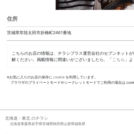
住所
茨城県常陸太田市折橋町2461番地
こちらのお店の情報は、チラシプラス運営会社のセブンネットが
解ください。掲載情報に間違いがございましたら、「
こちら
」よ
※お気に入りのお店の保存に
cookie
を利用しています。
ブラウザのプライベートモードやシークレットモードでご利用の場合は coo
北海道・東北 のチラシ
北海道
青森県
岩手県
宮城県
秋田県
山形県
福島県