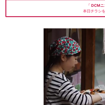
「
DCMニ
本日チラシ