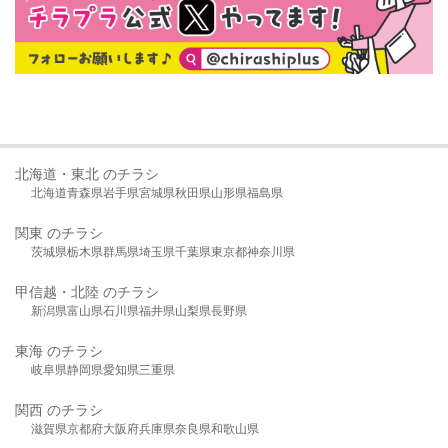
北海道・東北 のチラシ
北海道
青森県
岩手県
宮城県
秋田県
山形県
福島県
関東 のチラシ
茨城県
栃木県
群馬県
埼玉県
千葉県
東京都
神奈川県
甲信越・北陸 のチラシ
新潟県
富山県
石川県
福井県
山梨県
長野県
東海 のチラシ
岐阜県
静岡県
愛知県
三重県
関西 のチラシ
滋賀県
京都府
大阪府
兵庫県
奈良県
和歌山県