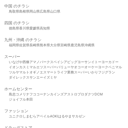
中国 のチラシ
鳥取県
島根県
岡山県
広島県
山口県
四国 のチラシ
徳島県
香川県
愛媛県
高知県
九州・沖縄 のチラシ
福岡県
佐賀県
長崎県
熊本県
大分県
宮崎県
鹿児島県
沖縄県
スーパー
いなげや
西條
アマノパークス
ベイシア
ビッグヨーサン
イトーヨーカドー
イオン
カスミ
マルエツ
スーパーバリュー
ヤオコー
オーケー
ヨークベニマル
ツルヤ
マルト
オギノ
エスマート
ライフ
業務スーパー
いかり
フジグラン
ダイレックス
サンエー
イズミヤ
ホームセンター
島忠
コメリ
ナフコ
コーナン
カインズ
アストロプロダクツ
DCM
ジョイフル本田
ファッション
ユニクロ
しまむら
アベイル
AOKI
はるやま
サカゼン
ドラッグストア