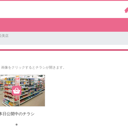
松美店
。
画像をクリックするとチラシが開きます。
本日公開中のチラシ