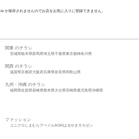
kie が保存されませんのでお店をお気に入りに登録できません。
関東 のチラシ
茨城県
栃木県
群馬県
埼玉県
千葉県
東京都
神奈川県
関西 のチラシ
滋賀県
京都府
大阪府
兵庫県
奈良県
和歌山県
九州・沖縄 のチラシ
福岡県
佐賀県
長崎県
熊本県
大分県
宮崎県
鹿児島県
沖縄県
ファッション
ユニクロ
しまむら
アベイル
AOKI
はるやま
サカゼン