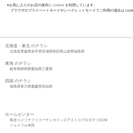
※お気に入りのお店の保存に
cookie
を利用しています。
ブラウザのプライベートモードやシークレットモードでご利用の場合は coo
北海道・東北 のチラシ
北海道
青森県
岩手県
宮城県
秋田県
山形県
福島県
東海 のチラシ
岐阜県
静岡県
愛知県
三重県
四国 のチラシ
徳島県
香川県
愛媛県
高知県
ホームセンター
島忠
コメリ
ナフコ
コーナン
カインズ
アストロプロダクツ
DCM
ジョイフル本田