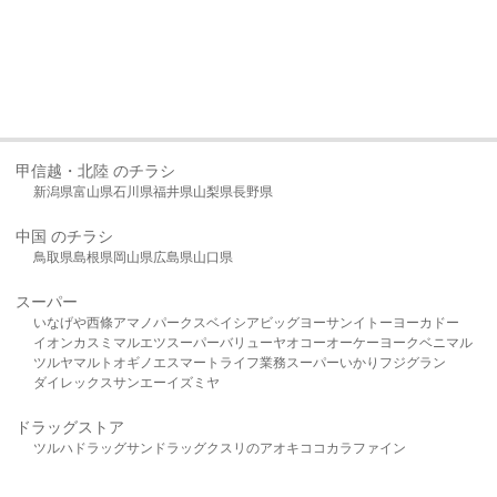
甲信越・北陸 のチラシ
新潟県
富山県
石川県
福井県
山梨県
長野県
中国 のチラシ
鳥取県
島根県
岡山県
広島県
山口県
スーパー
いなげや
西條
アマノパークス
ベイシア
ビッグヨーサン
イトーヨーカドー
イオン
カスミ
マルエツ
スーパーバリュー
ヤオコー
オーケー
ヨークベニマル
ツルヤ
マルト
オギノ
エスマート
ライフ
業務スーパー
いかり
フジグラン
ダイレックス
サンエー
イズミヤ
ドラッグストア
ツルハドラッグ
サンドラッグ
クスリのアオキ
ココカラファイン