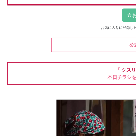
お気に入りに登録し
公
「
クスリ
本日チラシ