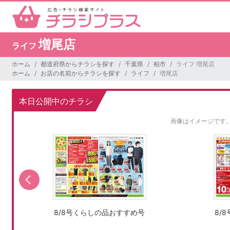
増尾店
ライフ
ホーム
都道府県からチラシを探す
千葉県
柏市
ライフ 増尾店
ホーム
お店の名前からチラシを探す
ライフ
増尾店
本日公開中のチラシ
画像はイメージです
8/8号くらしの品おすすめ号
8/