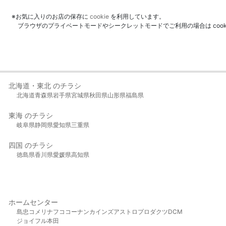
※お気に入りのお店の保存に
cookie
を利用しています。
ブラウザのプライベートモードやシークレットモードでご利用の場合は coo
北海道・東北 のチラシ
北海道
青森県
岩手県
宮城県
秋田県
山形県
福島県
東海 のチラシ
岐阜県
静岡県
愛知県
三重県
四国 のチラシ
徳島県
香川県
愛媛県
高知県
ホームセンター
島忠
コメリ
ナフコ
コーナン
カインズ
アストロプロダクツ
DCM
ジョイフル本田