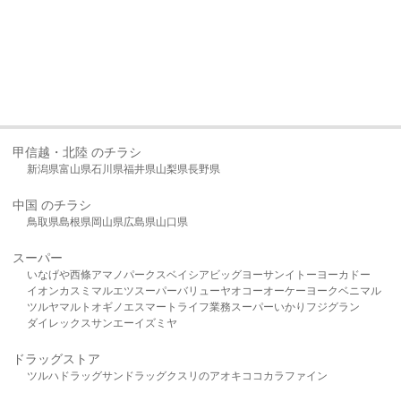
甲信越・北陸 のチラシ
新潟県
富山県
石川県
福井県
山梨県
長野県
中国 のチラシ
鳥取県
島根県
岡山県
広島県
山口県
スーパー
いなげや
西條
アマノパークス
ベイシア
ビッグヨーサン
イトーヨーカドー
イオン
カスミ
マルエツ
スーパーバリュー
ヤオコー
オーケー
ヨークベニマル
ツルヤ
マルト
オギノ
エスマート
ライフ
業務スーパー
いかり
フジグラン
ダイレックス
サンエー
イズミヤ
ドラッグストア
ツルハドラッグ
サンドラッグ
クスリのアオキ
ココカラファイン