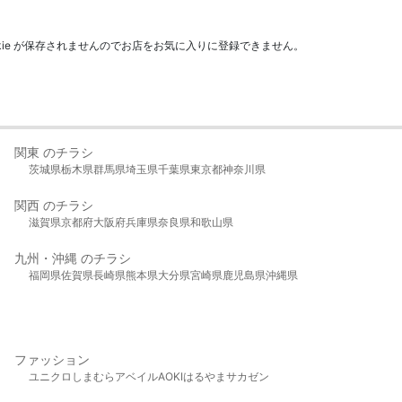
kie が保存されませんのでお店をお気に入りに登録できません。
関東 のチラシ
茨城県
栃木県
群馬県
埼玉県
千葉県
東京都
神奈川県
関西 のチラシ
滋賀県
京都府
大阪府
兵庫県
奈良県
和歌山県
九州・沖縄 のチラシ
福岡県
佐賀県
長崎県
熊本県
大分県
宮崎県
鹿児島県
沖縄県
ファッション
ユニクロ
しまむら
アベイル
AOKI
はるやま
サカゼン