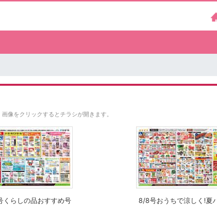
。
画像をクリックするとチラシが開きます。
8号くらしの品おすすめ号
8/8号おうちで涼しく!夏パ