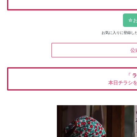
お気に入りに登録し
公
「
ラ
本日チラシ