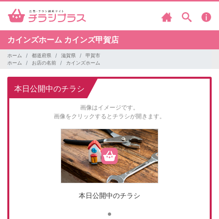
カインズホーム
カインズ甲賀店
ホーム
都道府県
滋賀県
甲賀市
ホーム
お店の名前
カインズホーム
本日公開中のチラシ
画像はイメージです。
画像をクリックするとチラシが開きます。
本日公開中のチラシ