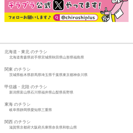
北海道・東北 のチラシ
北海道
青森県
岩手県
宮城県
秋田県
山形県
福島県
関東 のチラシ
茨城県
栃木県
群馬県
埼玉県
千葉県
東京都
神奈川県
甲信越・北陸 のチラシ
新潟県
富山県
石川県
福井県
山梨県
長野県
東海 のチラシ
岐阜県
静岡県
愛知県
三重県
関西 のチラシ
滋賀県
京都府
大阪府
兵庫県
奈良県
和歌山県