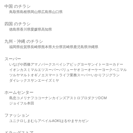
中国 のチラシ
鳥取県
島根県
岡山県
広島県
山口県
四国 のチラシ
徳島県
香川県
愛媛県
高知県
九州・沖縄 のチラシ
福岡県
佐賀県
長崎県
熊本県
大分県
宮崎県
鹿児島県
沖縄県
スーパー
いなげや
西條
アマノパークス
ベイシア
ビッグヨーサン
イトーヨーカドー
イオン
カスミ
マルエツ
スーパーバリュー
ヤオコー
オーケー
ヨークベニマル
ツルヤ
マルト
オギノ
エスマート
ライフ
業務スーパー
いかり
フジグラン
ダイレックス
サンエー
イズミヤ
ホームセンター
島忠
コメリ
ナフコ
コーナン
カインズ
アストロプロダクツ
DCM
ジョイフル本田
ファッション
ユニクロ
しまむら
アベイル
AOKI
はるやま
サカゼン
ドラッグストア