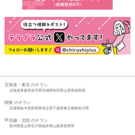
北海道・東北 のチラシ
北海道
青森県
岩手県
宮城県
秋田県
山形県
福島県
関東 のチラシ
茨城県
栃木県
群馬県
埼玉県
千葉県
東京都
神奈川県
甲信越・北陸 のチラシ
新潟県
富山県
石川県
福井県
山梨県
長野県