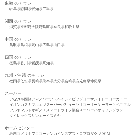
東海 のチラシ
岐阜県
静岡県
愛知県
三重県
関西 のチラシ
滋賀県
京都府
大阪府
兵庫県
奈良県
和歌山県
中国 のチラシ
鳥取県
島根県
岡山県
広島県
山口県
四国 のチラシ
徳島県
香川県
愛媛県
高知県
九州・沖縄 のチラシ
福岡県
佐賀県
長崎県
熊本県
大分県
宮崎県
鹿児島県
沖縄県
スーパー
いなげや
西條
アマノパークス
ベイシア
ビッグヨーサン
イトーヨーカドー
イオン
カスミ
マルエツ
スーパーバリュー
ヤオコー
オーケー
ヨークベニマル
ツルヤ
マルト
オギノ
エスマート
ライフ
業務スーパー
いかり
フジグラン
ダイレックス
サンエー
イズミヤ
ホームセンター
島忠
コメリ
ナフコ
コーナン
カインズ
アストロプロダクツ
DCM