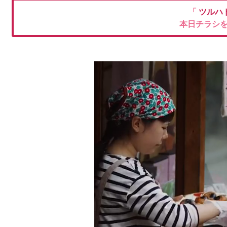
「
ツルハ
本日チラシ