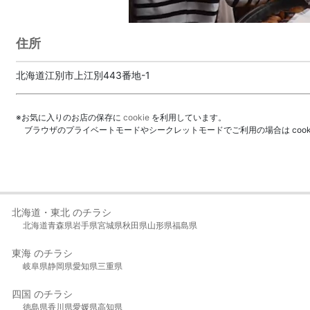
住所
北海道江別市上江別443番地-1
※お気に入りのお店の保存に
cookie
を利用しています。
ブラウザのプライベートモードやシークレットモードでご利用の場合は coo
北海道・東北 のチラシ
北海道
青森県
岩手県
宮城県
秋田県
山形県
福島県
東海 のチラシ
岐阜県
静岡県
愛知県
三重県
四国 のチラシ
徳島県
香川県
愛媛県
高知県