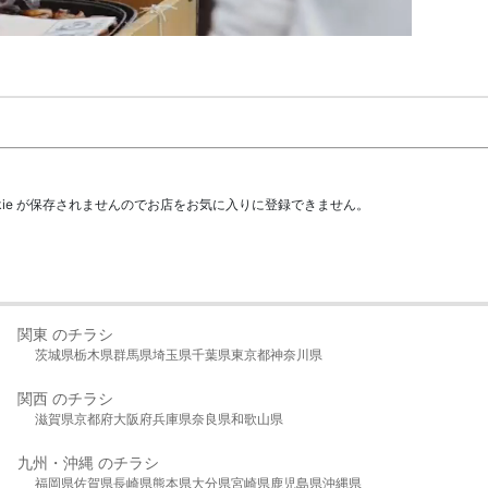
kie が保存されませんのでお店をお気に入りに登録できません。
関東 のチラシ
茨城県
栃木県
群馬県
埼玉県
千葉県
東京都
神奈川県
関西 のチラシ
滋賀県
京都府
大阪府
兵庫県
奈良県
和歌山県
九州・沖縄 のチラシ
福岡県
佐賀県
長崎県
熊本県
大分県
宮崎県
鹿児島県
沖縄県