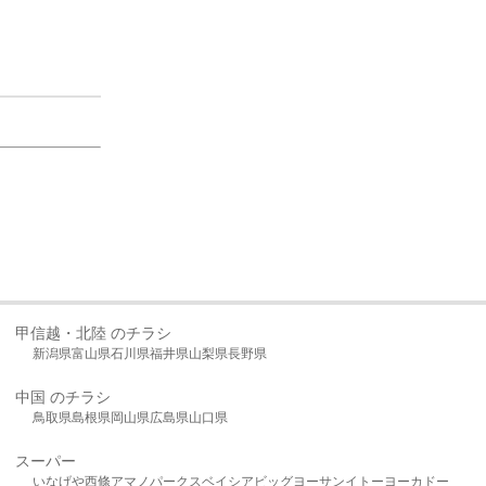
甲信越・北陸 のチラシ
新潟県
富山県
石川県
福井県
山梨県
長野県
中国 のチラシ
鳥取県
島根県
岡山県
広島県
山口県
スーパー
いなげや
西條
アマノパークス
ベイシア
ビッグヨーサン
イトーヨーカドー