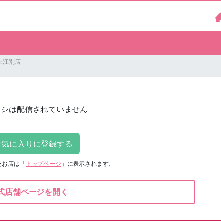
上江別店
ラシは配信されていません
たお店は
「
トップページ
」に表示されます。
式店舗ページを開く