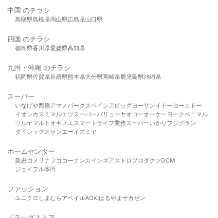
中国 のチラシ
鳥取県
島根県
岡山県
広島県
山口県
四国 のチラシ
徳島県
香川県
愛媛県
高知県
九州・沖縄 のチラシ
福岡県
佐賀県
長崎県
熊本県
大分県
宮崎県
鹿児島県
沖縄県
スーパー
いなげや
西條
アマノパークス
ベイシア
ビッグヨーサン
イトーヨーカドー
イオン
カスミ
マルエツ
スーパーバリュー
ヤオコー
オーケー
ヨークベニマル
ツルヤ
マルト
オギノ
エスマート
ライフ
業務スーパー
いかり
フジグラン
ダイレックス
サンエー
イズミヤ
ホームセンター
島忠
コメリ
ナフコ
コーナン
カインズ
アストロプロダクツ
DCM
ジョイフル本田
ファッション
ユニクロ
しまむら
アベイル
AOKI
はるやま
サカゼン
ドラッグストア