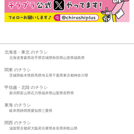
北海道・東北 のチラシ
北海道
青森県
岩手県
宮城県
秋田県
山形県
福島県
関東 のチラシ
茨城県
栃木県
群馬県
埼玉県
千葉県
東京都
神奈川県
甲信越・北陸 のチラシ
新潟県
富山県
石川県
福井県
山梨県
長野県
東海 のチラシ
岐阜県
静岡県
愛知県
三重県
関西 のチラシ
滋賀県
京都府
大阪府
兵庫県
奈良県
和歌山県