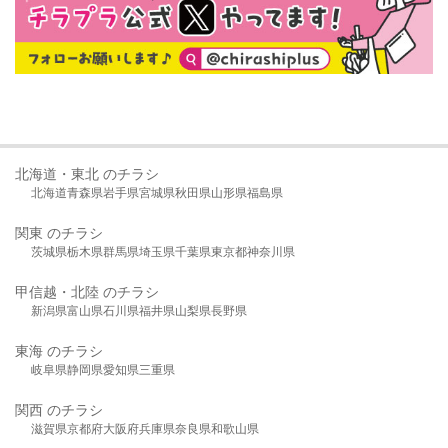
北海道・東北 のチラシ
北海道
青森県
岩手県
宮城県
秋田県
山形県
福島県
関東 のチラシ
茨城県
栃木県
群馬県
埼玉県
千葉県
東京都
神奈川県
甲信越・北陸 のチラシ
新潟県
富山県
石川県
福井県
山梨県
長野県
東海 のチラシ
岐阜県
静岡県
愛知県
三重県
関西 のチラシ
滋賀県
京都府
大阪府
兵庫県
奈良県
和歌山県