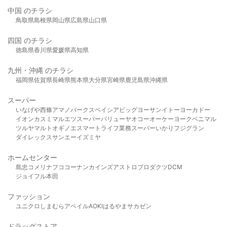
中国 のチラシ
鳥取県
島根県
岡山県
広島県
山口県
四国 のチラシ
徳島県
香川県
愛媛県
高知県
九州・沖縄 のチラシ
福岡県
佐賀県
長崎県
熊本県
大分県
宮崎県
鹿児島県
沖縄県
スーパー
いなげや
西條
アマノパークス
ベイシア
ビッグヨーサン
イトーヨーカドー
イオン
カスミ
マルエツ
スーパーバリュー
ヤオコー
オーケー
ヨークベニマル
ツルヤ
マルト
オギノ
エスマート
ライフ
業務スーパー
いかり
フジグラン
ダイレックス
サンエー
イズミヤ
ホームセンター
島忠
コメリ
ナフコ
コーナン
カインズ
アストロプロダクツ
DCM
ジョイフル本田
ファッション
ユニクロ
しまむら
アベイル
AOKI
はるやま
サカゼン
ドラッグストア