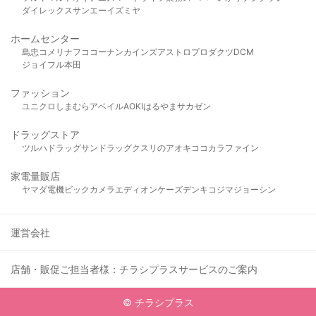
ダイレックス
サンエー
イズミヤ
ホームセンター
島忠
コメリ
ナフコ
コーナン
カインズ
アストロプロダクツ
DCM
ジョイフル本田
ファッション
ユニクロ
しまむら
アベイル
AOKI
はるやま
サカゼン
ドラッグストア
ツルハドラッグ
サンドラッグ
クスリのアオキ
ココカラファイン
家電量販店
ヤマダ電機
ビックカメラ
エディオン
ケーズデンキ
コジマ
ジョーシン
運営会社
店舗・販促ご担当者様：チラシプラスサービスのご案内
© チラシプラス