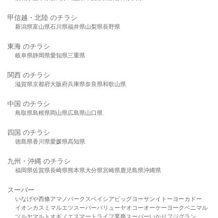
甲信越・北陸 のチラシ
新潟県
富山県
石川県
福井県
山梨県
長野県
東海 のチラシ
岐阜県
静岡県
愛知県
三重県
関西 のチラシ
滋賀県
京都府
大阪府
兵庫県
奈良県
和歌山県
中国 のチラシ
鳥取県
島根県
岡山県
広島県
山口県
四国 のチラシ
徳島県
香川県
愛媛県
高知県
九州・沖縄 のチラシ
福岡県
佐賀県
長崎県
熊本県
大分県
宮崎県
鹿児島県
沖縄県
スーパー
いなげや
西條
アマノパークス
ベイシア
ビッグヨーサン
イトーヨーカドー
イオン
カスミ
マルエツ
スーパーバリュー
ヤオコー
オーケー
ヨークベニマル
ツルヤ
マルト
オギノ
エスマート
ライフ
業務スーパー
いかり
フジグラン