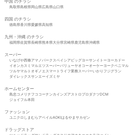
中国 のチラシ
鳥取県
島根県
岡山県
広島県
山口県
四国 のチラシ
徳島県
香川県
愛媛県
高知県
九州・沖縄 のチラシ
福岡県
佐賀県
長崎県
熊本県
大分県
宮崎県
鹿児島県
沖縄県
スーパー
いなげや
西條
アマノパークス
ベイシア
ビッグヨーサン
イトーヨーカドー
イオン
カスミ
マルエツ
スーパーバリュー
ヤオコー
オーケー
ヨークベニマル
ツルヤ
マルト
オギノ
エスマート
ライフ
業務スーパー
いかり
フジグラン
ダイレックス
サンエー
イズミヤ
ホームセンター
島忠
コメリ
ナフコ
コーナン
カインズ
アストロプロダクツ
DCM
ジョイフル本田
ファッション
ユニクロ
しまむら
アベイル
AOKI
はるやま
サカゼン
ドラッグストア