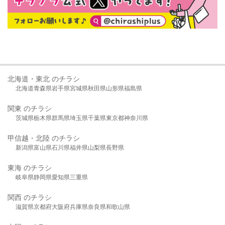
北海道・東北 のチラシ
北海道
青森県
岩手県
宮城県
秋田県
山形県
福島県
関東 のチラシ
茨城県
栃木県
群馬県
埼玉県
千葉県
東京都
神奈川県
甲信越・北陸 のチラシ
新潟県
富山県
石川県
福井県
山梨県
長野県
東海 のチラシ
岐阜県
静岡県
愛知県
三重県
関西 のチラシ
滋賀県
京都府
大阪府
兵庫県
奈良県
和歌山県