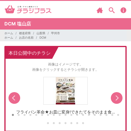
DCM
塩山店
ホーム
都道府県
山梨県
甲州市
ホーム
お店の名前
DCM
本日公開中のチラシ
画像はイメージです。
画像をクリックするとチラシが開きます。
フライパン革命★お皿に変身!できたてをそのまま食…