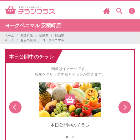
ヨークベニマル
安積町店
ホーム
都道府県
福島県
郡山市
ホーム
お店の名前
ヨークベニマル
本日公開中のチラシ
画像はイメージです。
画像をクリックするとチラシが開きます。
本日公開中のチラシ