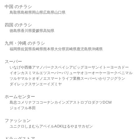
中国 のチラシ
鳥取県
島根県
岡山県
広島県
山口県
四国 のチラシ
徳島県
香川県
愛媛県
高知県
九州・沖縄 のチラシ
福岡県
佐賀県
長崎県
熊本県
大分県
宮崎県
鹿児島県
沖縄県
スーパー
いなげや
西條
アマノパークス
ベイシア
ビッグヨーサン
イトーヨーカドー
イオン
カスミ
マルエツ
スーパーバリュー
ヤオコー
オーケー
ヨークベニマル
ツルヤ
マルト
オギノ
エスマート
ライフ
業務スーパー
いかり
フジグラン
ダイレックス
サンエー
イズミヤ
ホームセンター
島忠
コメリ
ナフコ
コーナン
カインズ
アストロプロダクツ
DCM
ジョイフル本田
ファッション
ユニクロ
しまむら
アベイル
AOKI
はるやま
サカゼン
ドラッグストア