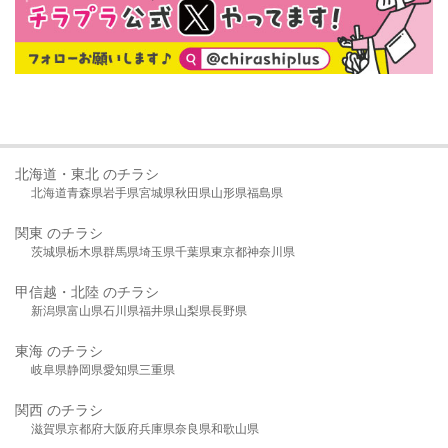
北海道・東北 のチラシ
北海道
青森県
岩手県
宮城県
秋田県
山形県
福島県
関東 のチラシ
茨城県
栃木県
群馬県
埼玉県
千葉県
東京都
神奈川県
甲信越・北陸 のチラシ
新潟県
富山県
石川県
福井県
山梨県
長野県
東海 のチラシ
岐阜県
静岡県
愛知県
三重県
関西 のチラシ
滋賀県
京都府
大阪府
兵庫県
奈良県
和歌山県