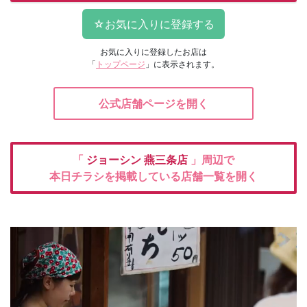
お気に入りに登録したお店は
「
トップページ
」に表示されます。
公式店舗ページを開く
「
ジョーシン
燕三条店
」周辺で
本日チラシを掲載している店舗一覧を開く