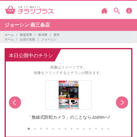
ジョーシン
燕三条店
ホーム
都道府県
新潟県
燕市
ホーム
お店の名前
ジョーシン
本日公開中のチラシ
画像はイメージです。
画像をクリックするとチラシが開きます。
「無線式防犯カメラ」のことならJoshinへ!