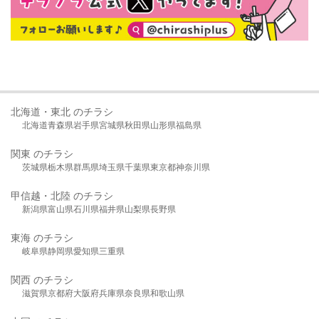
北海道・東北 のチラシ
北海道
青森県
岩手県
宮城県
秋田県
山形県
福島県
関東 のチラシ
茨城県
栃木県
群馬県
埼玉県
千葉県
東京都
神奈川県
甲信越・北陸 のチラシ
新潟県
富山県
石川県
福井県
山梨県
長野県
東海 のチラシ
岐阜県
静岡県
愛知県
三重県
関西 のチラシ
滋賀県
京都府
大阪府
兵庫県
奈良県
和歌山県