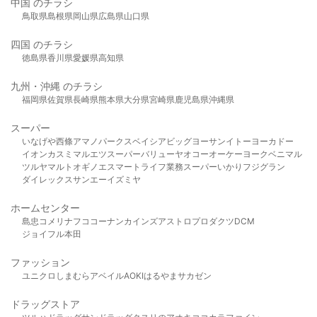
中国 のチラシ
鳥取県
島根県
岡山県
広島県
山口県
四国 のチラシ
徳島県
香川県
愛媛県
高知県
九州・沖縄 のチラシ
福岡県
佐賀県
長崎県
熊本県
大分県
宮崎県
鹿児島県
沖縄県
スーパー
いなげや
西條
アマノパークス
ベイシア
ビッグヨーサン
イトーヨーカドー
イオン
カスミ
マルエツ
スーパーバリュー
ヤオコー
オーケー
ヨークベニマル
ツルヤ
マルト
オギノ
エスマート
ライフ
業務スーパー
いかり
フジグラン
ダイレックス
サンエー
イズミヤ
ホームセンター
島忠
コメリ
ナフコ
コーナン
カインズ
アストロプロダクツ
DCM
ジョイフル本田
ファッション
ユニクロ
しまむら
アベイル
AOKI
はるやま
サカゼン
ドラッグストア