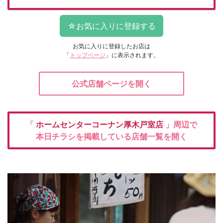
お気に入りに登録したお店は
「
トップページ
」に表示されます。
公式店舗ページを開く
「
ホームセンターコーナン厚木戸室店
」周辺で
本日チラシを掲載している店舗一覧を開く