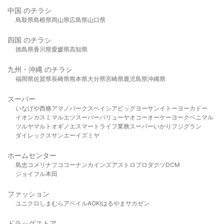
中国 のチラシ
鳥取県
島根県
岡山県
広島県
山口県
四国 のチラシ
徳島県
香川県
愛媛県
高知県
九州・沖縄 のチラシ
福岡県
佐賀県
長崎県
熊本県
大分県
宮崎県
鹿児島県
沖縄県
スーパー
いなげや
西條
アマノパークス
ベイシア
ビッグヨーサン
イトーヨーカドー
イオン
カスミ
マルエツ
スーパーバリュー
ヤオコー
オーケー
ヨークベニマル
ツルヤ
マルト
オギノ
エスマート
ライフ
業務スーパー
いかり
フジグラン
ダイレックス
サンエー
イズミヤ
ホームセンター
島忠
コメリ
ナフコ
コーナン
カインズ
アストロプロダクツ
DCM
ジョイフル本田
ファッション
ユニクロ
しまむら
アベイル
AOKI
はるやま
サカゼン
ドラッグストア