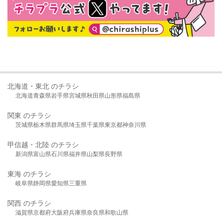
北海道・東北 のチラシ
北海道
青森県
岩手県
宮城県
秋田県
山形県
福島県
関東 のチラシ
茨城県
栃木県
群馬県
埼玉県
千葉県
東京都
神奈川県
甲信越・北陸 のチラシ
新潟県
富山県
石川県
福井県
山梨県
長野県
東海 のチラシ
岐阜県
静岡県
愛知県
三重県
関西 のチラシ
滋賀県
京都府
大阪府
兵庫県
奈良県
和歌山県