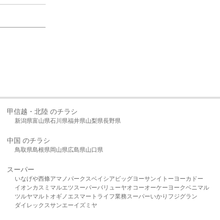
甲信越・北陸 のチラシ
新潟県
富山県
石川県
福井県
山梨県
長野県
中国 のチラシ
鳥取県
島根県
岡山県
広島県
山口県
スーパー
いなげや
西條
アマノパークス
ベイシア
ビッグヨーサン
イトーヨーカドー
イオン
カスミ
マルエツ
スーパーバリュー
ヤオコー
オーケー
ヨークベニマル
ツルヤ
マルト
オギノ
エスマート
ライフ
業務スーパー
いかり
フジグラン
ダイレックス
サンエー
イズミヤ