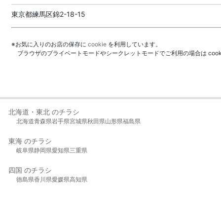
東京都練馬区錦2-18-15
※お気に入りのお店の保存に
cookie
を利用しています。
ブラウザのプライベートモードやシークレットモードでご利用の場合は coo
北海道・東北 のチラシ
北海道
青森県
岩手県
宮城県
秋田県
山形県
福島県
東海 のチラシ
岐阜県
静岡県
愛知県
三重県
四国 のチラシ
徳島県
香川県
愛媛県
高知県