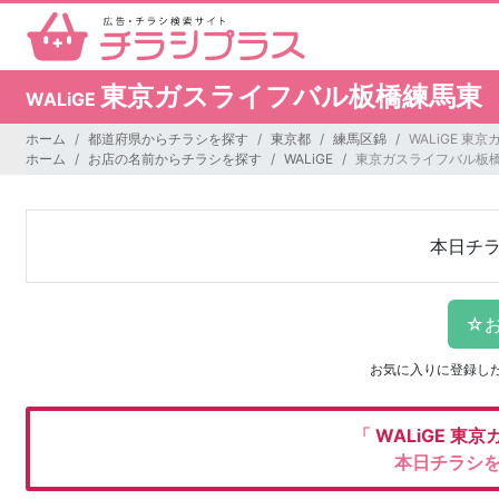
東京ガスライフバル板橋練馬東
WALiGE
ホーム
都道府県からチラシを探す
東京都
練馬区錦
WALiGE 
ホーム
お店の名前からチラシを探す
WALiGE
東京ガスライフバル板
本日チ
お気に入りに登録し
「
WALiGE
東京
本日チラシ