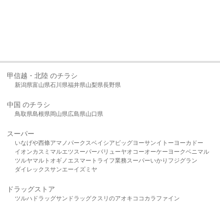
甲信越・北陸 のチラシ
新潟県
富山県
石川県
福井県
山梨県
長野県
中国 のチラシ
鳥取県
島根県
岡山県
広島県
山口県
スーパー
いなげや
西條
アマノパークス
ベイシア
ビッグヨーサン
イトーヨーカドー
イオン
カスミ
マルエツ
スーパーバリュー
ヤオコー
オーケー
ヨークベニマル
ツルヤ
マルト
オギノ
エスマート
ライフ
業務スーパー
いかり
フジグラン
ダイレックス
サンエー
イズミヤ
ドラッグストア
ツルハドラッグ
サンドラッグ
クスリのアオキ
ココカラファイン