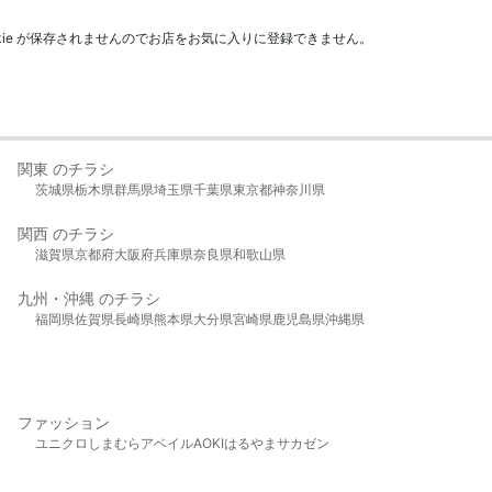
kie が保存されませんのでお店をお気に入りに登録できません。
関東 のチラシ
茨城県
栃木県
群馬県
埼玉県
千葉県
東京都
神奈川県
関西 のチラシ
滋賀県
京都府
大阪府
兵庫県
奈良県
和歌山県
九州・沖縄 のチラシ
福岡県
佐賀県
長崎県
熊本県
大分県
宮崎県
鹿児島県
沖縄県
ファッション
ユニクロ
しまむら
アベイル
AOKI
はるやま
サカゼン