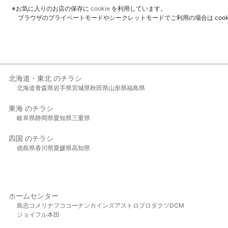
※お気に入りのお店の保存に
cookie
を利用しています。
ブラウザのプライベートモードやシークレットモードでご利用の場合は coo
北海道・東北 のチラシ
北海道
青森県
岩手県
宮城県
秋田県
山形県
福島県
東海 のチラシ
岐阜県
静岡県
愛知県
三重県
四国 のチラシ
徳島県
香川県
愛媛県
高知県
ホームセンター
島忠
コメリ
ナフコ
コーナン
カインズ
アストロプロダクツ
DCM
ジョイフル本田