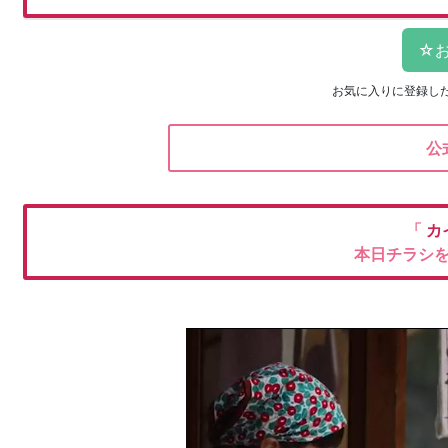
お気に入りに登録し
公
「
カ
本日チラシ