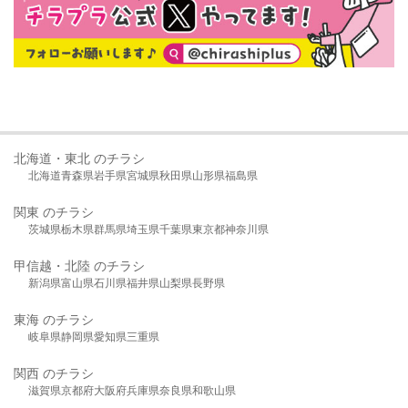
北海道・東北 のチラシ
北海道
青森県
岩手県
宮城県
秋田県
山形県
福島県
関東 のチラシ
茨城県
栃木県
群馬県
埼玉県
千葉県
東京都
神奈川県
甲信越・北陸 のチラシ
新潟県
富山県
石川県
福井県
山梨県
長野県
東海 のチラシ
岐阜県
静岡県
愛知県
三重県
関西 のチラシ
滋賀県
京都府
大阪府
兵庫県
奈良県
和歌山県