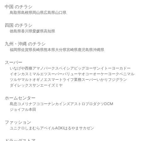
中国 のチラシ
鳥取県
島根県
岡山県
広島県
山口県
四国 のチラシ
徳島県
香川県
愛媛県
高知県
九州・沖縄 のチラシ
福岡県
佐賀県
長崎県
熊本県
大分県
宮崎県
鹿児島県
沖縄県
スーパー
いなげや
西條
アマノパークス
ベイシア
ビッグヨーサン
イトーヨーカドー
イオン
カスミ
マルエツ
スーパーバリュー
ヤオコー
オーケー
ヨークベニマル
ツルヤ
マルト
オギノ
エスマート
ライフ
業務スーパー
いかり
フジグラン
ダイレックス
サンエー
イズミヤ
ホームセンター
島忠
コメリ
ナフコ
コーナン
カインズ
アストロプロダクツ
DCM
ジョイフル本田
ファッション
ユニクロ
しまむら
アベイル
AOKI
はるやま
サカゼン
ドラッグストア