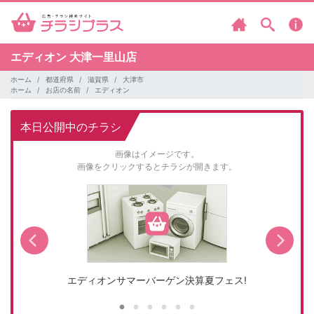
エディオン
大津一里山店
ホーム
都道府県
滋賀県
大津市
ホーム
お店の名前
エディオン
本日公開中のチラシ
画像はイメージです。
画像をクリックするとチラシが開きます。
エディオンサマーバーゲン決算夏フェス!