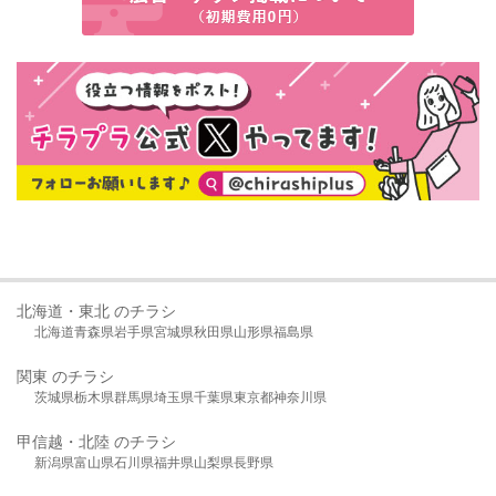
北海道・東北 のチラシ
北海道
青森県
岩手県
宮城県
秋田県
山形県
福島県
関東 のチラシ
茨城県
栃木県
群馬県
埼玉県
千葉県
東京都
神奈川県
甲信越・北陸 のチラシ
新潟県
富山県
石川県
福井県
山梨県
長野県