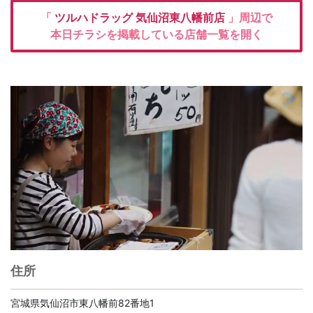
「
ツルハドラッグ
気仙沼東八幡前店
」周辺で
本日チラシを掲載している店舗一覧を開く
住所
宮城県気仙沼市東八幡前82番地1