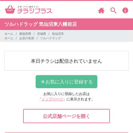
ツルハドラッグ
気仙沼東八幡前店
ホーム
都道府県
宮城県
気仙沼市
ホーム
お店の名前
ツルハドラッグ
本日チラシは配信されていません
お気に入りに登録したお店は
「
トップページ
」に表示されます。
公式店舗ページを開く