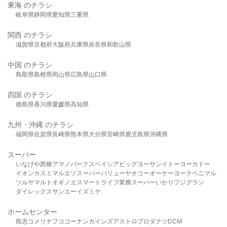
東海 のチラシ
岐阜県
静岡県
愛知県
三重県
関西 のチラシ
滋賀県
京都府
大阪府
兵庫県
奈良県
和歌山県
中国 のチラシ
鳥取県
島根県
岡山県
広島県
山口県
四国 のチラシ
徳島県
香川県
愛媛県
高知県
九州・沖縄 のチラシ
福岡県
佐賀県
長崎県
熊本県
大分県
宮崎県
鹿児島県
沖縄県
スーパー
いなげや
西條
アマノパークス
ベイシア
ビッグヨーサン
イトーヨーカドー
イオン
カスミ
マルエツ
スーパーバリュー
ヤオコー
オーケー
ヨークベニマル
ツルヤ
マルト
オギノ
エスマート
ライフ
業務スーパー
いかり
フジグラン
ダイレックス
サンエー
イズミヤ
ホームセンター
島忠
コメリ
ナフコ
コーナン
カインズ
アストロプロダクツ
DCM