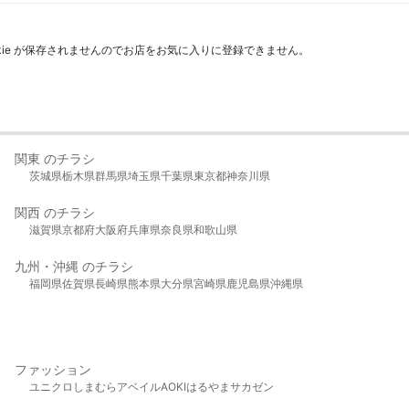
kie が保存されませんのでお店をお気に入りに登録できません。
関東 のチラシ
茨城県
栃木県
群馬県
埼玉県
千葉県
東京都
神奈川県
関西 のチラシ
滋賀県
京都府
大阪府
兵庫県
奈良県
和歌山県
九州・沖縄 のチラシ
福岡県
佐賀県
長崎県
熊本県
大分県
宮崎県
鹿児島県
沖縄県
ファッション
ユニクロ
しまむら
アベイル
AOKI
はるやま
サカゼン