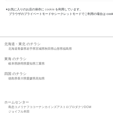
※お気に入りのお店の保存に
cookie
を利用しています。
ブラウザのプライベートモードやシークレットモードでご利用の場合は coo
北海道・東北 のチラシ
北海道
青森県
岩手県
宮城県
秋田県
山形県
福島県
東海 のチラシ
岐阜県
静岡県
愛知県
三重県
四国 のチラシ
徳島県
香川県
愛媛県
高知県
ホームセンター
島忠
コメリ
ナフコ
コーナン
カインズ
アストロプロダクツ
DCM
ジョイフル本田