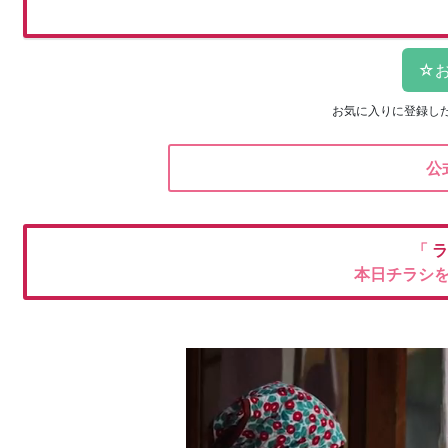
お気に入りに登録し
公
「
ラ
本日チラシ