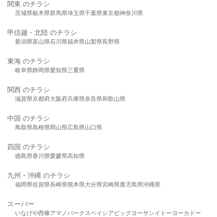
関東 のチラシ
茨城県
栃木県
群馬県
埼玉県
千葉県
東京都
神奈川県
甲信越・北陸 のチラシ
新潟県
富山県
石川県
福井県
山梨県
長野県
東海 のチラシ
岐阜県
静岡県
愛知県
三重県
関西 のチラシ
滋賀県
京都府
大阪府
兵庫県
奈良県
和歌山県
中国 のチラシ
鳥取県
島根県
岡山県
広島県
山口県
四国 のチラシ
徳島県
香川県
愛媛県
高知県
九州・沖縄 のチラシ
福岡県
佐賀県
長崎県
熊本県
大分県
宮崎県
鹿児島県
沖縄県
スーパー
いなげや
西條
アマノパークス
ベイシア
ビッグヨーサン
イトーヨーカドー