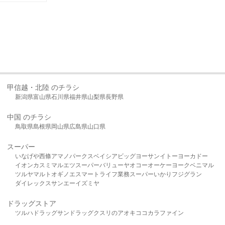
甲信越・北陸 のチラシ
新潟県
富山県
石川県
福井県
山梨県
長野県
中国 のチラシ
鳥取県
島根県
岡山県
広島県
山口県
スーパー
いなげや
西條
アマノパークス
ベイシア
ビッグヨーサン
イトーヨーカドー
イオン
カスミ
マルエツ
スーパーバリュー
ヤオコー
オーケー
ヨークベニマル
ツルヤ
マルト
オギノ
エスマート
ライフ
業務スーパー
いかり
フジグラン
ダイレックス
サンエー
イズミヤ
ドラッグストア
ツルハドラッグ
サンドラッグ
クスリのアオキ
ココカラファイン