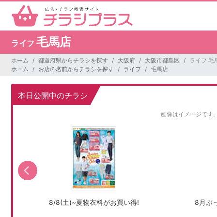
毛馬店
ライフ
ホーム
都道府県からチラシを探す
大阪府
大阪市都島区
ライフ 毛
ホーム
お店の名前からチラシを探す
ライフ
毛馬店
本日公開中のチラシ
画像はイメージです
8/8(土)~夏物衣料がお買い得!
8月ぶ