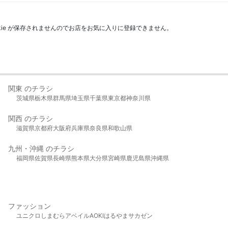
kie が保存されませんのでお店をお気に入りに登録できません。
関東 のチラシ
茨城県
栃木県
群馬県
埼玉県
千葉県
東京都
神奈川県
関西 のチラシ
滋賀県
京都府
大阪府
兵庫県
奈良県
和歌山県
九州・沖縄 のチラシ
福岡県
佐賀県
長崎県
熊本県
大分県
宮崎県
鹿児島県
沖縄県
ファッション
ユニクロ
しまむら
アベイル
AOKI
はるやま
サカゼン