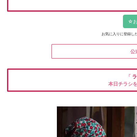
お気に入りに登録し
公
「
ラ
本日チラシ