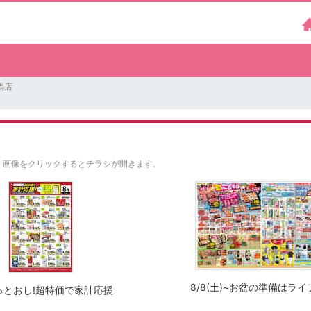
馬店
。
画像をクリックするとチラシが開きます。
8/8(土)~お盆の準備はライ
っとおし!超特価で家計応援