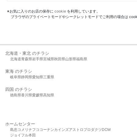
※お気に入りのお店の保存に
cookie
を利用しています。
ブラウザのプライベートモードやシークレットモードでご利用の場合は coo
北海道・東北 のチラシ
北海道
青森県
岩手県
宮城県
秋田県
山形県
福島県
東海 のチラシ
岐阜県
静岡県
愛知県
三重県
四国 のチラシ
徳島県
香川県
愛媛県
高知県
ホームセンター
島忠
コメリ
ナフコ
コーナン
カインズ
アストロプロダクツ
DCM
ジョイフル本田