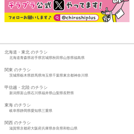
北海道・東北 のチラシ
北海道
青森県
岩手県
宮城県
秋田県
山形県
福島県
関東 のチラシ
茨城県
栃木県
群馬県
埼玉県
千葉県
東京都
神奈川県
甲信越・北陸 のチラシ
新潟県
富山県
石川県
福井県
山梨県
長野県
東海 のチラシ
岐阜県
静岡県
愛知県
三重県
関西 のチラシ
滋賀県
京都府
大阪府
兵庫県
奈良県
和歌山県