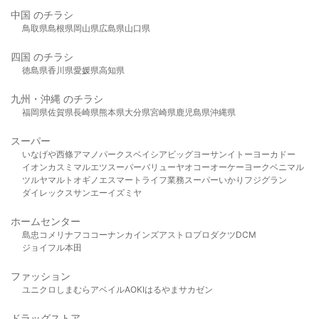
中国 のチラシ
鳥取県
島根県
岡山県
広島県
山口県
四国 のチラシ
徳島県
香川県
愛媛県
高知県
九州・沖縄 のチラシ
福岡県
佐賀県
長崎県
熊本県
大分県
宮崎県
鹿児島県
沖縄県
スーパー
いなげや
西條
アマノパークス
ベイシア
ビッグヨーサン
イトーヨーカドー
イオン
カスミ
マルエツ
スーパーバリュー
ヤオコー
オーケー
ヨークベニマル
ツルヤ
マルト
オギノ
エスマート
ライフ
業務スーパー
いかり
フジグラン
ダイレックス
サンエー
イズミヤ
ホームセンター
島忠
コメリ
ナフコ
コーナン
カインズ
アストロプロダクツ
DCM
ジョイフル本田
ファッション
ユニクロ
しまむら
アベイル
AOKI
はるやま
サカゼン
ドラッグストア