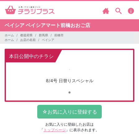
ベイシア
ベイシアマート前橋おおご店
ホーム
都道府県
群馬県
前橋市
ホーム
お店の名前
ベイシア
本日公開中のチラシ
8/4号 日替りスペシャル
お気に入りに登録したお店は
「
トップページ
」に表示されます。