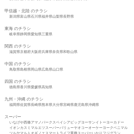
甲信越・北陸 のチラシ
新潟県
富山県
石川県
福井県
山梨県
長野県
東海 のチラシ
岐阜県
静岡県
愛知県
三重県
関西 のチラシ
滋賀県
京都府
大阪府
兵庫県
奈良県
和歌山県
中国 のチラシ
鳥取県
島根県
岡山県
広島県
山口県
四国 のチラシ
徳島県
香川県
愛媛県
高知県
九州・沖縄 のチラシ
福岡県
佐賀県
長崎県
熊本県
大分県
宮崎県
鹿児島県
沖縄県
スーパー
いなげや
西條
アマノパークス
ベイシア
ビッグヨーサン
イトーヨーカドー
イオン
カスミ
マルエツ
スーパーバリュー
ヤオコー
オーケー
ヨークベニマル
ツルヤ
マルト
オギノ
エスマート
ライフ
業務スーパー
いかり
フジグラン