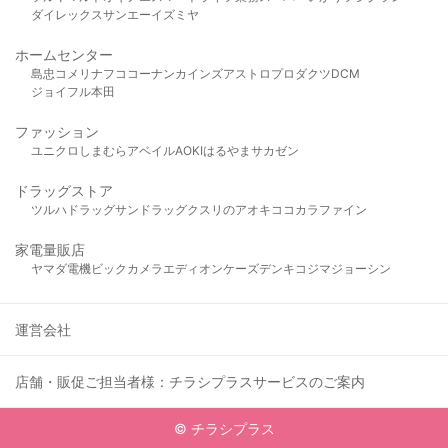
ダイレックス
サンエー
イズミヤ
ホームセンター
島忠
コメリ
ナフコ
コーナン
カインズ
アストロプロダクツ
DCM
ジョイフル本田
ファッション
ユニクロ
しまむら
アベイル
AOKI
はるやま
サカゼン
ドラッグストア
ツルハドラッグ
サンドラッグ
クスリのアオキ
ココカラファイン
家電量販店
ヤマダ電機
ビックカメラ
エディオン
ケーズデンキ
コジマ
ジョーシン
運営会社
店舗・販促ご担当者様：チラシプラスサービスのご案内
© チラシプラス