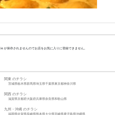
kie が保存されませんのでお店をお気に入りに登録できません。
関東 のチラシ
茨城県
栃木県
群馬県
埼玉県
千葉県
東京都
神奈川県
関西 のチラシ
滋賀県
京都府
大阪府
兵庫県
奈良県
和歌山県
九州・沖縄 のチラシ
福岡県
佐賀県
長崎県
熊本県
大分県
宮崎県
鹿児島県
沖縄県