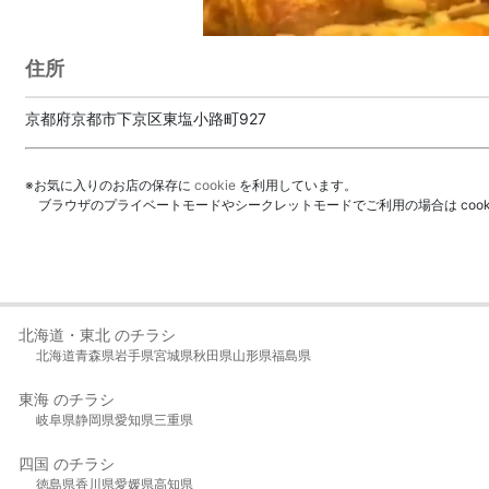
住所
京都府京都市下京区東塩小路町927
※お気に入りのお店の保存に
cookie
を利用しています。
ブラウザのプライベートモードやシークレットモードでご利用の場合は coo
北海道・東北 のチラシ
北海道
青森県
岩手県
宮城県
秋田県
山形県
福島県
東海 のチラシ
岐阜県
静岡県
愛知県
三重県
四国 のチラシ
徳島県
香川県
愛媛県
高知県