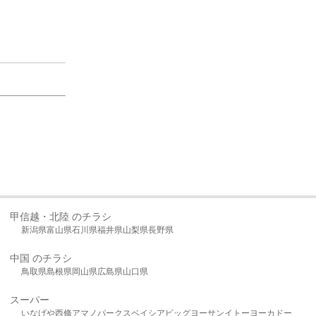
甲信越・北陸 のチラシ
新潟県
富山県
石川県
福井県
山梨県
長野県
中国 のチラシ
鳥取県
島根県
岡山県
広島県
山口県
スーパー
いなげや
西條
アマノパークス
ベイシア
ビッグヨーサン
イトーヨーカドー