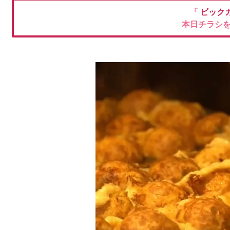
「
ビック
本日チラシ