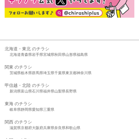
北海道・東北 のチラシ
北海道
青森県
岩手県
宮城県
秋田県
山形県
福島県
関東 のチラシ
茨城県
栃木県
群馬県
埼玉県
千葉県
東京都
神奈川県
甲信越・北陸 のチラシ
新潟県
富山県
石川県
福井県
山梨県
長野県
東海 のチラシ
岐阜県
静岡県
愛知県
三重県
関西 のチラシ
滋賀県
京都府
大阪府
兵庫県
奈良県
和歌山県