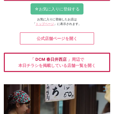
お気に入りに登録したお店は
「
トップページ
」に表示されます。
公式店舗ページを開く
「
DCM
春日井西店
」周辺で
本日チラシを掲載している店舗一覧を開く