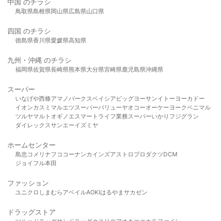
中国 のチラシ
鳥取県
島根県
岡山県
広島県
山口県
四国 のチラシ
徳島県
香川県
愛媛県
高知県
九州・沖縄 のチラシ
福岡県
佐賀県
長崎県
熊本県
大分県
宮崎県
鹿児島県
沖縄県
スーパー
いなげや
西條
アマノパークス
ベイシア
ビッグヨーサン
イトーヨーカドー
イオン
カスミ
マルエツ
スーパーバリュー
ヤオコー
オーケー
ヨークベニマル
ツルヤ
マルト
オギノ
エスマート
ライフ
業務スーパー
いかり
フジグラン
ダイレックス
サンエー
イズミヤ
ホームセンター
島忠
コメリ
ナフコ
コーナン
カインズ
アストロプロダクツ
DCM
ジョイフル本田
ファッション
ユニクロ
しまむら
アベイル
AOKI
はるやま
サカゼン
ドラッグストア