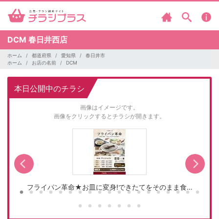
DCM
春日井西店
ホーム
都道府県
愛知県
春日井市
ホーム
お店の名前
DCM
本日公開中のチラシ
画像はイメージです。
画像をクリックするとチラシが開きます。
フライパン革命★お皿に変身!できたてをそのまま食…