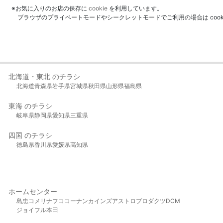
※お気に入りのお店の保存に
cookie
を利用しています。
ブラウザのプライベートモードやシークレットモードでご利用の場合は coo
北海道・東北 のチラシ
北海道
青森県
岩手県
宮城県
秋田県
山形県
福島県
東海 のチラシ
岐阜県
静岡県
愛知県
三重県
四国 のチラシ
徳島県
香川県
愛媛県
高知県
ホームセンター
島忠
コメリ
ナフコ
コーナン
カインズ
アストロプロダクツ
DCM
ジョイフル本田