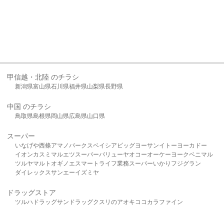
甲信越・北陸 のチラシ
新潟県
富山県
石川県
福井県
山梨県
長野県
中国 のチラシ
鳥取県
島根県
岡山県
広島県
山口県
スーパー
いなげや
西條
アマノパークス
ベイシア
ビッグヨーサン
イトーヨーカドー
イオン
カスミ
マルエツ
スーパーバリュー
ヤオコー
オーケー
ヨークベニマル
ツルヤ
マルト
オギノ
エスマート
ライフ
業務スーパー
いかり
フジグラン
ダイレックス
サンエー
イズミヤ
ドラッグストア
ツルハドラッグ
サンドラッグ
クスリのアオキ
ココカラファイン