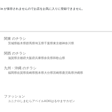
kie が保存されませんのでお店をお気に入りに登録できません。
関東 のチラシ
茨城県
栃木県
群馬県
埼玉県
千葉県
東京都
神奈川県
関西 のチラシ
滋賀県
京都府
大阪府
兵庫県
奈良県
和歌山県
九州・沖縄 のチラシ
福岡県
佐賀県
長崎県
熊本県
大分県
宮崎県
鹿児島県
沖縄県
ファッション
ユニクロ
しまむら
アベイル
AOKI
はるやま
サカゼン