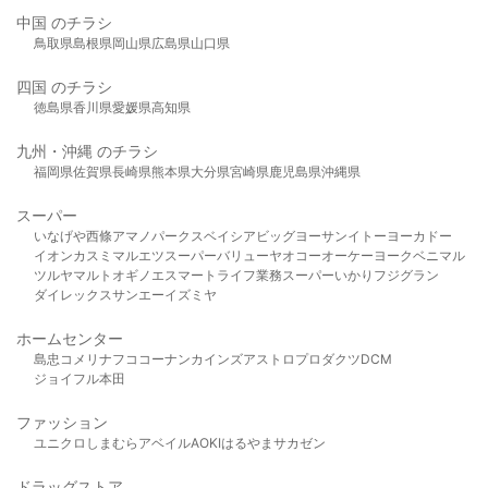
中国 のチラシ
鳥取県
島根県
岡山県
広島県
山口県
四国 のチラシ
徳島県
香川県
愛媛県
高知県
九州・沖縄 のチラシ
福岡県
佐賀県
長崎県
熊本県
大分県
宮崎県
鹿児島県
沖縄県
スーパー
いなげや
西條
アマノパークス
ベイシア
ビッグヨーサン
イトーヨーカドー
イオン
カスミ
マルエツ
スーパーバリュー
ヤオコー
オーケー
ヨークベニマル
ツルヤ
マルト
オギノ
エスマート
ライフ
業務スーパー
いかり
フジグラン
ダイレックス
サンエー
イズミヤ
ホームセンター
島忠
コメリ
ナフコ
コーナン
カインズ
アストロプロダクツ
DCM
ジョイフル本田
ファッション
ユニクロ
しまむら
アベイル
AOKI
はるやま
サカゼン
ドラッグストア