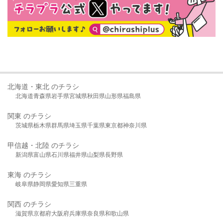
北海道・東北 のチラシ
北海道
青森県
岩手県
宮城県
秋田県
山形県
福島県
関東 のチラシ
茨城県
栃木県
群馬県
埼玉県
千葉県
東京都
神奈川県
甲信越・北陸 のチラシ
新潟県
富山県
石川県
福井県
山梨県
長野県
東海 のチラシ
岐阜県
静岡県
愛知県
三重県
関西 のチラシ
滋賀県
京都府
大阪府
兵庫県
奈良県
和歌山県