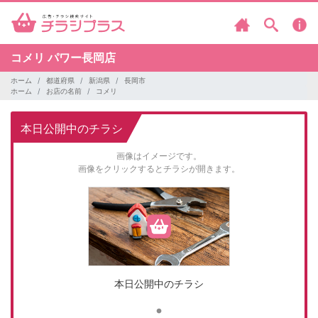
コメリ
パワー長岡店
ホーム
都道府県
新潟県
長岡市
ホーム
お店の名前
コメリ
本日公開中のチラシ
画像はイメージです。
画像をクリックするとチラシが開きます。
本日公開中のチラシ