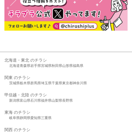
北海道・東北 のチラシ
北海道
青森県
岩手県
宮城県
秋田県
山形県
福島県
関東 のチラシ
茨城県
栃木県
群馬県
埼玉県
千葉県
東京都
神奈川県
甲信越・北陸 のチラシ
新潟県
富山県
石川県
福井県
山梨県
長野県
東海 のチラシ
岐阜県
静岡県
愛知県
三重県
関西 のチラシ