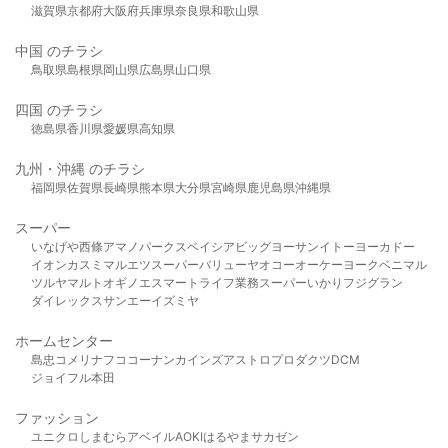
滋賀県
京都府
大阪府
兵庫県
奈良県
和歌山県
中国 のチラシ
鳥取県
島根県
岡山県
広島県
山口県
四国 のチラシ
徳島県
香川県
愛媛県
高知県
九州・沖縄 のチラシ
福岡県
佐賀県
長崎県
熊本県
大分県
宮崎県
鹿児島県
沖縄県
スーパー
いなげや
西條
アマノパークス
ベイシア
ビッグヨーサン
イトーヨーカドー
イオン
カスミ
マルエツ
スーパーバリュー
ヤオコー
オーケー
ヨークベニマル
ツルヤ
マルト
オギノ
エスマート
ライフ
業務スーパー
いかり
フジグラン
ダイレックス
サンエー
イズミヤ
ホームセンター
島忠
コメリ
ナフコ
コーナン
カインズ
アストロプロダクツ
DCM
ジョイフル本田
ファッション
ユニクロ
しまむら
アベイル
AOKI
はるやま
サカゼン