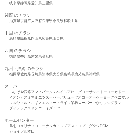
岐阜県
静岡県
愛知県
三重県
関西 のチラシ
滋賀県
京都府
大阪府
兵庫県
奈良県
和歌山県
中国 のチラシ
鳥取県
島根県
岡山県
広島県
山口県
四国 のチラシ
徳島県
香川県
愛媛県
高知県
九州・沖縄 のチラシ
福岡県
佐賀県
長崎県
熊本県
大分県
宮崎県
鹿児島県
沖縄県
スーパー
いなげや
西條
アマノパークス
ベイシア
ビッグヨーサン
イトーヨーカドー
イオン
カスミ
マルエツ
スーパーバリュー
ヤオコー
オーケー
ヨークベニマル
ツルヤ
マルト
オギノ
エスマート
ライフ
業務スーパー
いかり
フジグラン
ダイレックス
サンエー
イズミヤ
ホームセンター
島忠
コメリ
ナフコ
コーナン
カインズ
アストロプロダクツ
DCM
ジョイフル本田