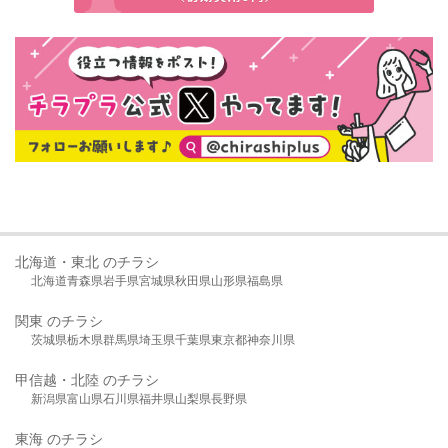
北海道・東北 のチラシ
北海道
青森県
岩手県
宮城県
秋田県
山形県
福島県
関東 のチラシ
茨城県
栃木県
群馬県
埼玉県
千葉県
東京都
神奈川県
甲信越・北陸 のチラシ
新潟県
富山県
石川県
福井県
山梨県
長野県
東海 のチラシ