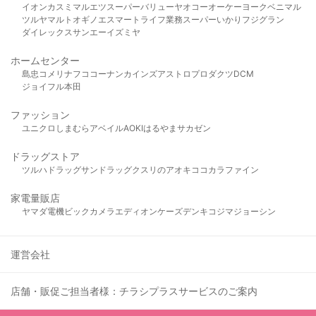
イオン
カスミ
マルエツ
スーパーバリュー
ヤオコー
オーケー
ヨークベニマル
ツルヤ
マルト
オギノ
エスマート
ライフ
業務スーパー
いかり
フジグラン
ダイレックス
サンエー
イズミヤ
ホームセンター
島忠
コメリ
ナフコ
コーナン
カインズ
アストロプロダクツ
DCM
ジョイフル本田
ファッション
ユニクロ
しまむら
アベイル
AOKI
はるやま
サカゼン
ドラッグストア
ツルハドラッグ
サンドラッグ
クスリのアオキ
ココカラファイン
家電量販店
ヤマダ電機
ビックカメラ
エディオン
ケーズデンキ
コジマ
ジョーシン
運営会社
店舗・販促ご担当者様：チラシプラスサービスのご案内