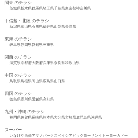
関東 のチラシ
茨城県
栃木県
群馬県
埼玉県
千葉県
東京都
神奈川県
甲信越・北陸 のチラシ
新潟県
富山県
石川県
福井県
山梨県
長野県
東海 のチラシ
岐阜県
静岡県
愛知県
三重県
関西 のチラシ
滋賀県
京都府
大阪府
兵庫県
奈良県
和歌山県
中国 のチラシ
鳥取県
島根県
岡山県
広島県
山口県
四国 のチラシ
徳島県
香川県
愛媛県
高知県
九州・沖縄 のチラシ
福岡県
佐賀県
長崎県
熊本県
大分県
宮崎県
鹿児島県
沖縄県
スーパー
いなげや
西條
アマノパークス
ベイシア
ビッグヨーサン
イトーヨーカドー