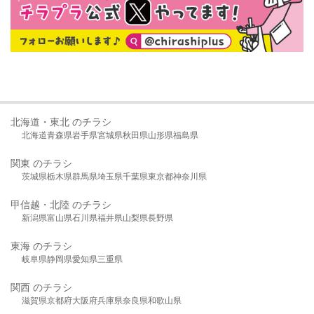
北海道・東北 のチラシ
北海道
青森県
岩手県
宮城県
秋田県
山形県
福島県
関東 のチラシ
茨城県
栃木県
群馬県
埼玉県
千葉県
東京都
神奈川県
甲信越・北陸 のチラシ
新潟県
富山県
石川県
福井県
山梨県
長野県
東海 のチラシ
岐阜県
静岡県
愛知県
三重県
関西 のチラシ
滋賀県
京都府
大阪府
兵庫県
奈良県
和歌山県