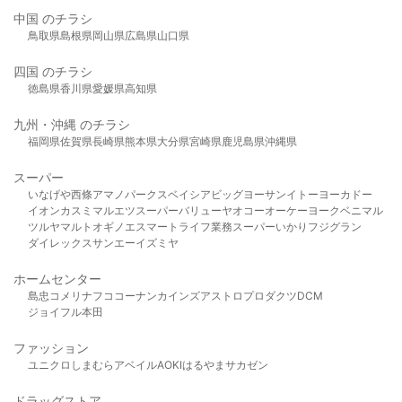
中国 のチラシ
鳥取県
島根県
岡山県
広島県
山口県
四国 のチラシ
徳島県
香川県
愛媛県
高知県
九州・沖縄 のチラシ
福岡県
佐賀県
長崎県
熊本県
大分県
宮崎県
鹿児島県
沖縄県
スーパー
いなげや
西條
アマノパークス
ベイシア
ビッグヨーサン
イトーヨーカドー
イオン
カスミ
マルエツ
スーパーバリュー
ヤオコー
オーケー
ヨークベニマル
ツルヤ
マルト
オギノ
エスマート
ライフ
業務スーパー
いかり
フジグラン
ダイレックス
サンエー
イズミヤ
ホームセンター
島忠
コメリ
ナフコ
コーナン
カインズ
アストロプロダクツ
DCM
ジョイフル本田
ファッション
ユニクロ
しまむら
アベイル
AOKI
はるやま
サカゼン
ドラッグストア