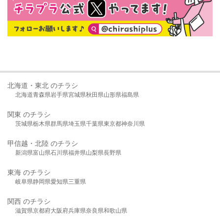
北海道・東北 のチラシ
北海道
青森県
岩手県
宮城県
秋田県
山形県
福島県
関東 のチラシ
茨城県
栃木県
群馬県
埼玉県
千葉県
東京都
神奈川県
甲信越・北陸 のチラシ
新潟県
富山県
石川県
福井県
山梨県
長野県
東海 のチラシ
岐阜県
静岡県
愛知県
三重県
関西 のチラシ
滋賀県
京都府
大阪府
兵庫県
奈良県
和歌山県