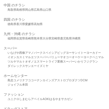
中国 のチラシ
鳥取県
島根県
岡山県
広島県
山口県
四国 のチラシ
徳島県
香川県
愛媛県
高知県
九州・沖縄 のチラシ
福岡県
佐賀県
長崎県
熊本県
大分県
宮崎県
鹿児島県
沖縄県
スーパー
いなげや
西條
アマノパークス
ベイシア
ビッグヨーサン
イトーヨーカドー
イオン
カスミ
マルエツ
スーパーバリュー
ヤオコー
オーケー
ヨークベニマル
ツルヤ
マルト
オギノ
エスマート
ライフ
業務スーパー
いかり
フジグラン
ダイレックス
サンエー
イズミヤ
ホームセンター
島忠
コメリ
ナフコ
コーナン
カインズ
アストロプロダクツ
DCM
ジョイフル本田
ファッション
ユニクロ
しまむら
アベイル
AOKI
はるやま
サカゼン
ドラッグストア