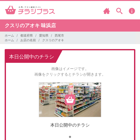
クスリのアオキ
味浜店
ホーム
都道府県
愛知県
西尾市
ホーム
お店の名前
クスリのアオキ
本日公開中のチラシ
画像はイメージです。
画像をクリックするとチラシが開きます。
本日公開中のチラシ