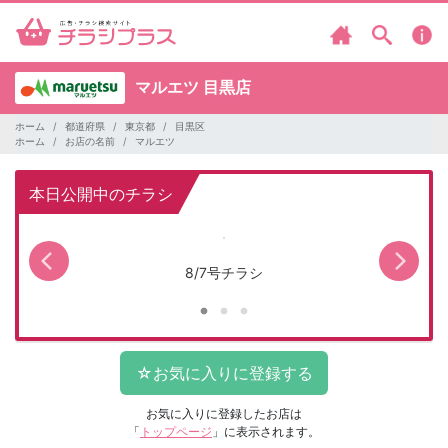
マルエツ
目黒店
ホーム
都道府県
東京都
目黒区
ホーム
お店の名前
マルエツ
本日公開中のチラシ
8/7号チラシ
お気に入りに登録したお店は
「
トップページ
」に表示されます。