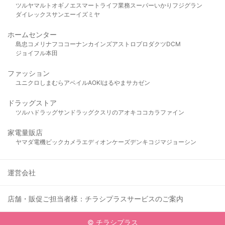
ツルヤ
マルト
オギノ
エスマート
ライフ
業務スーパー
いかり
フジグラン
ダイレックス
サンエー
イズミヤ
ホームセンター
島忠
コメリ
ナフコ
コーナン
カインズ
アストロプロダクツ
DCM
ジョイフル本田
ファッション
ユニクロ
しまむら
アベイル
AOKI
はるやま
サカゼン
ドラッグストア
ツルハドラッグ
サンドラッグ
クスリのアオキ
ココカラファイン
家電量販店
ヤマダ電機
ビックカメラ
エディオン
ケーズデンキ
コジマ
ジョーシン
運営会社
店舗・販促ご担当者様：チラシプラスサービスのご案内
© チラシプラス