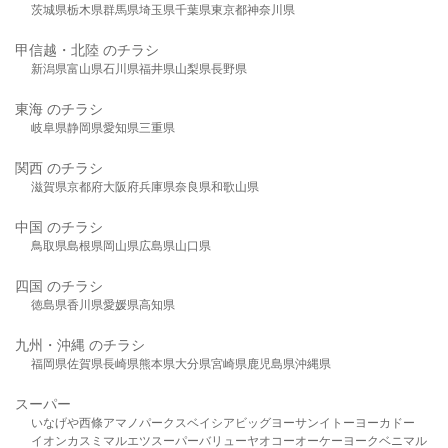
茨城県
栃木県
群馬県
埼玉県
千葉県
東京都
神奈川県
甲信越・北陸 のチラシ
新潟県
富山県
石川県
福井県
山梨県
長野県
東海 のチラシ
岐阜県
静岡県
愛知県
三重県
関西 のチラシ
滋賀県
京都府
大阪府
兵庫県
奈良県
和歌山県
中国 のチラシ
鳥取県
島根県
岡山県
広島県
山口県
四国 のチラシ
徳島県
香川県
愛媛県
高知県
九州・沖縄 のチラシ
福岡県
佐賀県
長崎県
熊本県
大分県
宮崎県
鹿児島県
沖縄県
スーパー
いなげや
西條
アマノパークス
ベイシア
ビッグヨーサン
イトーヨーカドー
イオン
カスミ
マルエツ
スーパーバリュー
ヤオコー
オーケー
ヨークベニマル