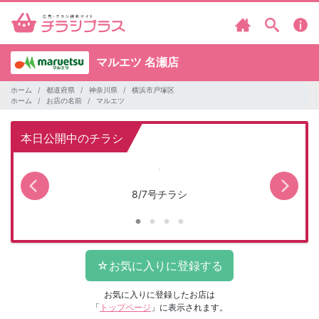
マルエツ
名瀬店
ホーム
都道府県
神奈川県
横浜市戸塚区
ホーム
お店の名前
マルエツ
本日公開中のチラシ
8/7号チラシ
お気に入りに登録したお店は
「
トップページ
」に表示されます。