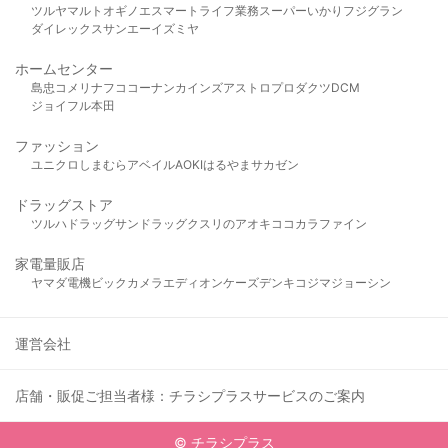
ツルヤ
マルト
オギノ
エスマート
ライフ
業務スーパー
いかり
フジグラン
ダイレックス
サンエー
イズミヤ
ホームセンター
島忠
コメリ
ナフコ
コーナン
カインズ
アストロプロダクツ
DCM
ジョイフル本田
ファッション
ユニクロ
しまむら
アベイル
AOKI
はるやま
サカゼン
ドラッグストア
ツルハドラッグ
サンドラッグ
クスリのアオキ
ココカラファイン
家電量販店
ヤマダ電機
ビックカメラ
エディオン
ケーズデンキ
コジマ
ジョーシン
運営会社
店舗・販促ご担当者様：チラシプラスサービスのご案内
© チラシプラス