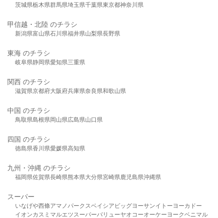
茨城県
栃木県
群馬県
埼玉県
千葉県
東京都
神奈川県
甲信越・北陸 のチラシ
新潟県
富山県
石川県
福井県
山梨県
長野県
東海 のチラシ
岐阜県
静岡県
愛知県
三重県
関西 のチラシ
滋賀県
京都府
大阪府
兵庫県
奈良県
和歌山県
中国 のチラシ
鳥取県
島根県
岡山県
広島県
山口県
四国 のチラシ
徳島県
香川県
愛媛県
高知県
九州・沖縄 のチラシ
福岡県
佐賀県
長崎県
熊本県
大分県
宮崎県
鹿児島県
沖縄県
スーパー
いなげや
西條
アマノパークス
ベイシア
ビッグヨーサン
イトーヨーカドー
イオン
カスミ
マルエツ
スーパーバリュー
ヤオコー
オーケー
ヨークベニマル