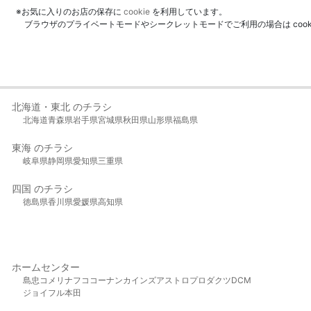
※お気に入りのお店の保存に
cookie
を利用しています。
ブラウザのプライベートモードやシークレットモードでご利用の場合は coo
北海道・東北 のチラシ
北海道
青森県
岩手県
宮城県
秋田県
山形県
福島県
東海 のチラシ
岐阜県
静岡県
愛知県
三重県
四国 のチラシ
徳島県
香川県
愛媛県
高知県
ホームセンター
島忠
コメリ
ナフコ
コーナン
カインズ
アストロプロダクツ
DCM
ジョイフル本田