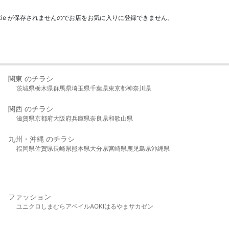
kie が保存されませんのでお店をお気に入りに登録できません。
関東 のチラシ
茨城県
栃木県
群馬県
埼玉県
千葉県
東京都
神奈川県
関西 のチラシ
滋賀県
京都府
大阪府
兵庫県
奈良県
和歌山県
九州・沖縄 のチラシ
福岡県
佐賀県
長崎県
熊本県
大分県
宮崎県
鹿児島県
沖縄県
ファッション
ユニクロ
しまむら
アベイル
AOKI
はるやま
サカゼン