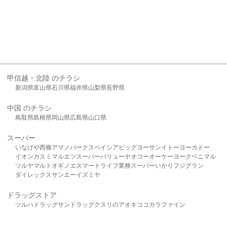
甲信越・北陸 のチラシ
新潟県
富山県
石川県
福井県
山梨県
長野県
中国 のチラシ
鳥取県
島根県
岡山県
広島県
山口県
スーパー
いなげや
西條
アマノパークス
ベイシア
ビッグヨーサン
イトーヨーカドー
イオン
カスミ
マルエツ
スーパーバリュー
ヤオコー
オーケー
ヨークベニマル
ツルヤ
マルト
オギノ
エスマート
ライフ
業務スーパー
いかり
フジグラン
ダイレックス
サンエー
イズミヤ
ドラッグストア
ツルハドラッグ
サンドラッグ
クスリのアオキ
ココカラファイン