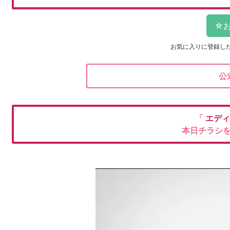
お気に入りに登録し
公
「
エデ
本日チラシ