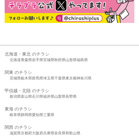
北海道・東北 のチラシ
北海道
青森県
岩手県
宮城県
秋田県
山形県
福島県
関東 のチラシ
茨城県
栃木県
群馬県
埼玉県
千葉県
東京都
神奈川県
甲信越・北陸 のチラシ
新潟県
富山県
石川県
福井県
山梨県
長野県
東海 のチラシ
岐阜県
静岡県
愛知県
三重県
関西 のチラシ
滋賀県
京都府
大阪府
兵庫県
奈良県
和歌山県