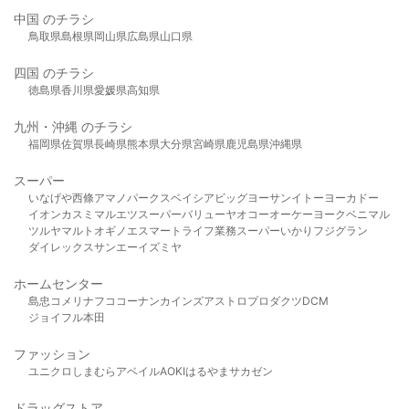
中国 のチラシ
鳥取県
島根県
岡山県
広島県
山口県
四国 のチラシ
徳島県
香川県
愛媛県
高知県
九州・沖縄 のチラシ
福岡県
佐賀県
長崎県
熊本県
大分県
宮崎県
鹿児島県
沖縄県
スーパー
いなげや
西條
アマノパークス
ベイシア
ビッグヨーサン
イトーヨーカドー
イオン
カスミ
マルエツ
スーパーバリュー
ヤオコー
オーケー
ヨークベニマル
ツルヤ
マルト
オギノ
エスマート
ライフ
業務スーパー
いかり
フジグラン
ダイレックス
サンエー
イズミヤ
ホームセンター
島忠
コメリ
ナフコ
コーナン
カインズ
アストロプロダクツ
DCM
ジョイフル本田
ファッション
ユニクロ
しまむら
アベイル
AOKI
はるやま
サカゼン
ドラッグストア