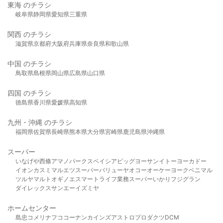
東海 のチラシ
岐阜県
静岡県
愛知県
三重県
関西 のチラシ
滋賀県
京都府
大阪府
兵庫県
奈良県
和歌山県
中国 のチラシ
鳥取県
島根県
岡山県
広島県
山口県
四国 のチラシ
徳島県
香川県
愛媛県
高知県
九州・沖縄 のチラシ
福岡県
佐賀県
長崎県
熊本県
大分県
宮崎県
鹿児島県
沖縄県
スーパー
いなげや
西條
アマノパークス
ベイシア
ビッグヨーサン
イトーヨーカドー
イオン
カスミ
マルエツ
スーパーバリュー
ヤオコー
オーケー
ヨークベニマル
ツルヤ
マルト
オギノ
エスマート
ライフ
業務スーパー
いかり
フジグラン
ダイレックス
サンエー
イズミヤ
ホームセンター
島忠
コメリ
ナフコ
コーナン
カインズ
アストロプロダクツ
DCM