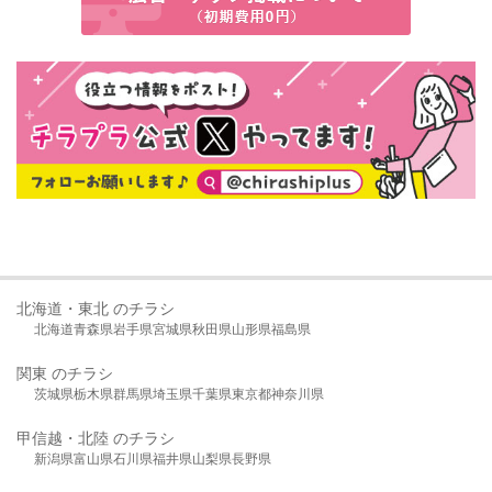
北海道・東北 のチラシ
北海道
青森県
岩手県
宮城県
秋田県
山形県
福島県
関東 のチラシ
茨城県
栃木県
群馬県
埼玉県
千葉県
東京都
神奈川県
甲信越・北陸 のチラシ
新潟県
富山県
石川県
福井県
山梨県
長野県