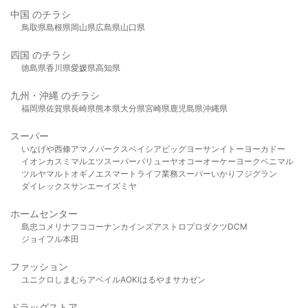
中国 のチラシ
鳥取県
島根県
岡山県
広島県
山口県
四国 のチラシ
徳島県
香川県
愛媛県
高知県
九州・沖縄 のチラシ
福岡県
佐賀県
長崎県
熊本県
大分県
宮崎県
鹿児島県
沖縄県
スーパー
いなげや
西條
アマノパークス
ベイシア
ビッグヨーサン
イトーヨーカドー
イオン
カスミ
マルエツ
スーパーバリュー
ヤオコー
オーケー
ヨークベニマル
ツルヤ
マルト
オギノ
エスマート
ライフ
業務スーパー
いかり
フジグラン
ダイレックス
サンエー
イズミヤ
ホームセンター
島忠
コメリ
ナフコ
コーナン
カインズ
アストロプロダクツ
DCM
ジョイフル本田
ファッション
ユニクロ
しまむら
アベイル
AOKI
はるやま
サカゼン
ドラッグストア