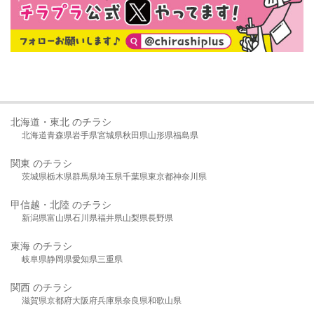
北海道・東北 のチラシ
北海道
青森県
岩手県
宮城県
秋田県
山形県
福島県
関東 のチラシ
茨城県
栃木県
群馬県
埼玉県
千葉県
東京都
神奈川県
甲信越・北陸 のチラシ
新潟県
富山県
石川県
福井県
山梨県
長野県
東海 のチラシ
岐阜県
静岡県
愛知県
三重県
関西 のチラシ
滋賀県
京都府
大阪府
兵庫県
奈良県
和歌山県