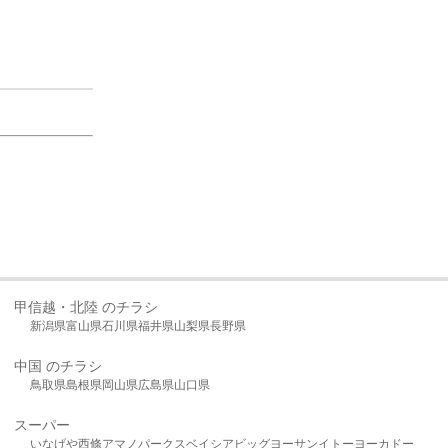
甲信越・北陸 のチラシ
新潟県
富山県
石川県
福井県
山梨県
長野県
中国 のチラシ
鳥取県
島根県
岡山県
広島県
山口県
スーパー
いなげや
西條
アマノパークス
ベイシア
ビッグヨーサン
イトーヨーカドー