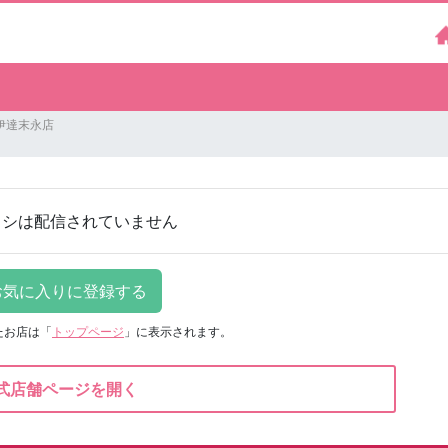
伊達末永店
ラシは配信されていません
たお店は
「
トップページ
」に表示されます。
式店舗ページを開く