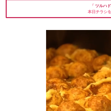
「
ツルハ
本日チラシ