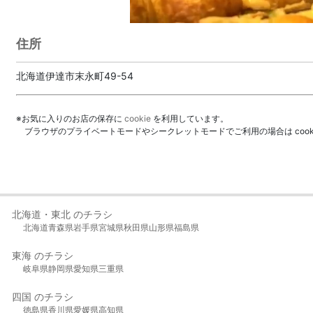
住所
北海道伊達市末永町49-54
※お気に入りのお店の保存に
cookie
を利用しています。
ブラウザのプライベートモードやシークレットモードでご利用の場合は coo
北海道・東北 のチラシ
北海道
青森県
岩手県
宮城県
秋田県
山形県
福島県
東海 のチラシ
岐阜県
静岡県
愛知県
三重県
四国 のチラシ
徳島県
香川県
愛媛県
高知県