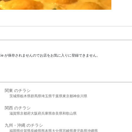
kie が保存されませんのでお店をお気に入りに登録できません。
関東 のチラシ
茨城県
栃木県
群馬県
埼玉県
千葉県
東京都
神奈川県
関西 のチラシ
滋賀県
京都府
大阪府
兵庫県
奈良県
和歌山県
九州・沖縄 のチラシ
福岡県
佐賀県
長崎県
熊本県
大分県
宮崎県
鹿児島県
沖縄県