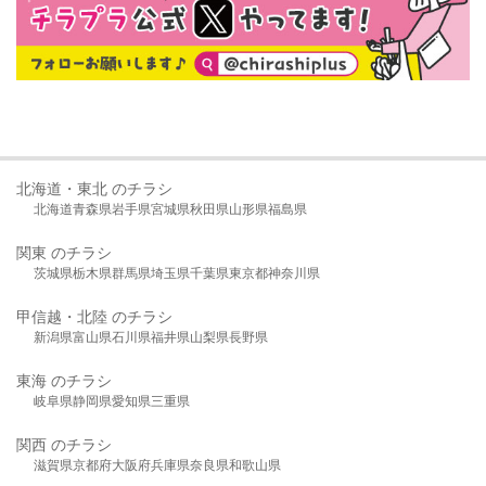
北海道・東北 のチラシ
北海道
青森県
岩手県
宮城県
秋田県
山形県
福島県
関東 のチラシ
茨城県
栃木県
群馬県
埼玉県
千葉県
東京都
神奈川県
甲信越・北陸 のチラシ
新潟県
富山県
石川県
福井県
山梨県
長野県
東海 のチラシ
岐阜県
静岡県
愛知県
三重県
関西 のチラシ
滋賀県
京都府
大阪府
兵庫県
奈良県
和歌山県