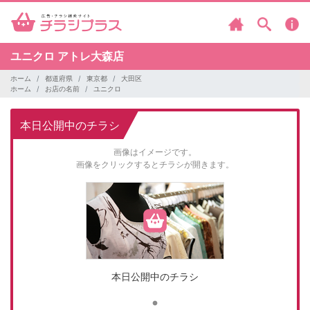
ユニクロ
アトレ大森店
ホーム
都道府県
東京都
大田区
ホーム
お店の名前
ユニクロ
本日公開中のチラシ
画像はイメージです。
画像をクリックするとチラシが開きます。
本日公開中のチラシ