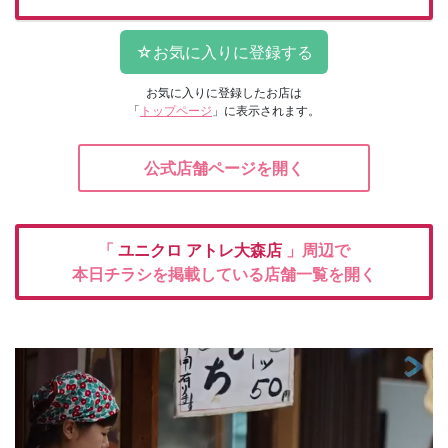
お気に入りに登録したお店は
「
トップページ
」に表示されます。
公式店舗ページを開く
「
ユニクロ
アトレ大森店
」周辺で
本日チラシを掲載している店舗一覧を開く