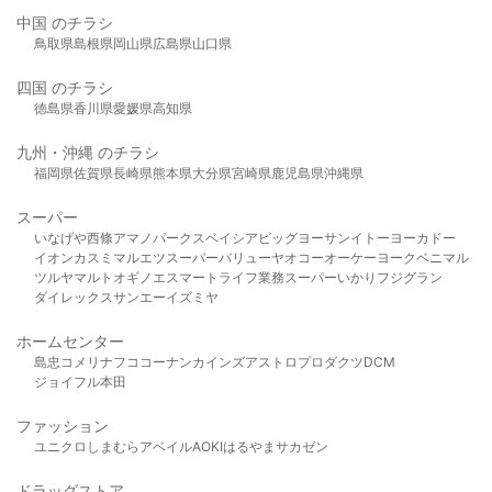
中国 のチラシ
鳥取県
島根県
岡山県
広島県
山口県
四国 のチラシ
徳島県
香川県
愛媛県
高知県
九州・沖縄 のチラシ
福岡県
佐賀県
長崎県
熊本県
大分県
宮崎県
鹿児島県
沖縄県
スーパー
いなげや
西條
アマノパークス
ベイシア
ビッグヨーサン
イトーヨーカドー
イオン
カスミ
マルエツ
スーパーバリュー
ヤオコー
オーケー
ヨークベニマル
ツルヤ
マルト
オギノ
エスマート
ライフ
業務スーパー
いかり
フジグラン
ダイレックス
サンエー
イズミヤ
ホームセンター
島忠
コメリ
ナフコ
コーナン
カインズ
アストロプロダクツ
DCM
ジョイフル本田
ファッション
ユニクロ
しまむら
アベイル
AOKI
はるやま
サカゼン
ドラッグストア