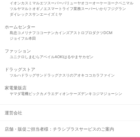
イオン
カスミ
マルエツ
スーパーバリュー
ヤオコー
オーケー
ヨークベニマル
ツルヤ
マルト
オギノ
エスマート
ライフ
業務スーパー
いかり
フジグラン
ダイレックス
サンエー
イズミヤ
ホームセンター
島忠
コメリ
ナフコ
コーナン
カインズ
アストロプロダクツ
DCM
ジョイフル本田
ファッション
ユニクロ
しまむら
アベイル
AOKI
はるやま
サカゼン
ドラッグストア
ツルハドラッグ
サンドラッグ
クスリのアオキ
ココカラファイン
家電量販店
ヤマダ電機
ビックカメラ
エディオン
ケーズデンキ
コジマ
ジョーシン
運営会社
店舗・販促ご担当者様：チラシプラスサービスのご案内