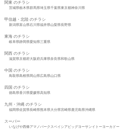
関東 のチラシ
茨城県
栃木県
群馬県
埼玉県
千葉県
東京都
神奈川県
甲信越・北陸 のチラシ
新潟県
富山県
石川県
福井県
山梨県
長野県
東海 のチラシ
岐阜県
静岡県
愛知県
三重県
関西 のチラシ
滋賀県
京都府
大阪府
兵庫県
奈良県
和歌山県
中国 のチラシ
鳥取県
島根県
岡山県
広島県
山口県
四国 のチラシ
徳島県
香川県
愛媛県
高知県
九州・沖縄 のチラシ
福岡県
佐賀県
長崎県
熊本県
大分県
宮崎県
鹿児島県
沖縄県
スーパー
いなげや
西條
アマノパークス
ベイシア
ビッグヨーサン
イトーヨーカドー