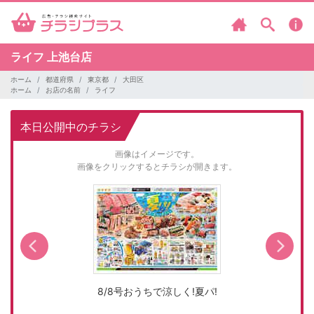
ライフ
上池台店
ホーム
都道府県
東京都
大田区
ホーム
お店の名前
ライフ
本日公開中のチラシ
画像はイメージです。
画像をクリックするとチラシが開きます。
8/8号おうちで涼しく!夏パ!