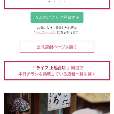
お気に入りに登録したお店は
「
トップページ
」に表示されます。
公式店舗ページを開く
「
ライフ
上池台店
」周辺で
本日チラシを掲載している店舗一覧を開く