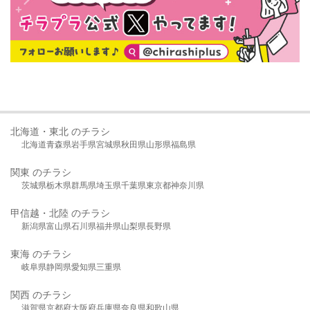
北海道・東北 のチラシ
北海道
青森県
岩手県
宮城県
秋田県
山形県
福島県
関東 のチラシ
茨城県
栃木県
群馬県
埼玉県
千葉県
東京都
神奈川県
甲信越・北陸 のチラシ
新潟県
富山県
石川県
福井県
山梨県
長野県
東海 のチラシ
岐阜県
静岡県
愛知県
三重県
関西 のチラシ
滋賀県
京都府
大阪府
兵庫県
奈良県
和歌山県