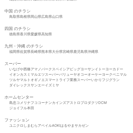
中国 のチラシ
鳥取県
島根県
岡山県
広島県
山口県
四国 のチラシ
徳島県
香川県
愛媛県
高知県
九州・沖縄 のチラシ
福岡県
佐賀県
長崎県
熊本県
大分県
宮崎県
鹿児島県
沖縄県
スーパー
いなげや
西條
アマノパークス
ベイシア
ビッグヨーサン
イトーヨーカドー
イオン
カスミ
マルエツ
スーパーバリュー
ヤオコー
オーケー
ヨークベニマル
ツルヤ
マルト
オギノ
エスマート
ライフ
業務スーパー
いかり
フジグラン
ダイレックス
サンエー
イズミヤ
ホームセンター
島忠
コメリ
ナフコ
コーナン
カインズ
アストロプロダクツ
DCM
ジョイフル本田
ファッション
ユニクロ
しまむら
アベイル
AOKI
はるやま
サカゼン