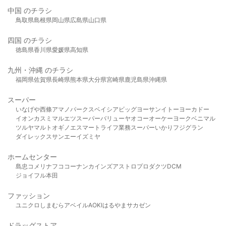
中国 のチラシ
鳥取県
島根県
岡山県
広島県
山口県
四国 のチラシ
徳島県
香川県
愛媛県
高知県
九州・沖縄 のチラシ
福岡県
佐賀県
長崎県
熊本県
大分県
宮崎県
鹿児島県
沖縄県
スーパー
いなげや
西條
アマノパークス
ベイシア
ビッグヨーサン
イトーヨーカドー
イオン
カスミ
マルエツ
スーパーバリュー
ヤオコー
オーケー
ヨークベニマル
ツルヤ
マルト
オギノ
エスマート
ライフ
業務スーパー
いかり
フジグラン
ダイレックス
サンエー
イズミヤ
ホームセンター
島忠
コメリ
ナフコ
コーナン
カインズ
アストロプロダクツ
DCM
ジョイフル本田
ファッション
ユニクロ
しまむら
アベイル
AOKI
はるやま
サカゼン
ドラッグストア