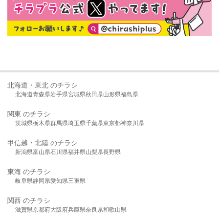
北海道・東北 のチラシ
北海道
青森県
岩手県
宮城県
秋田県
山形県
福島県
関東 のチラシ
茨城県
栃木県
群馬県
埼玉県
千葉県
東京都
神奈川県
甲信越・北陸 のチラシ
新潟県
富山県
石川県
福井県
山梨県
長野県
東海 のチラシ
岐阜県
静岡県
愛知県
三重県
関西 のチラシ
滋賀県
京都府
大阪府
兵庫県
奈良県
和歌山県