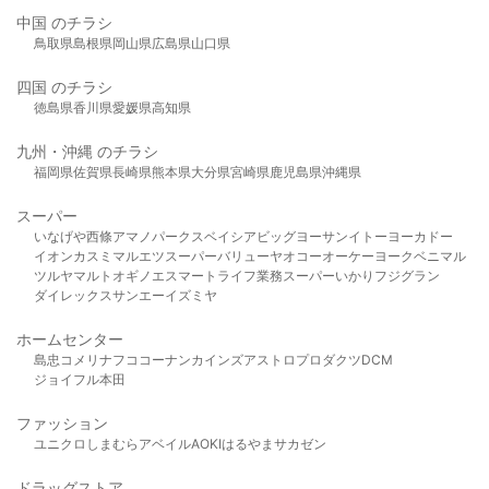
中国 のチラシ
鳥取県
島根県
岡山県
広島県
山口県
四国 のチラシ
徳島県
香川県
愛媛県
高知県
九州・沖縄 のチラシ
福岡県
佐賀県
長崎県
熊本県
大分県
宮崎県
鹿児島県
沖縄県
スーパー
いなげや
西條
アマノパークス
ベイシア
ビッグヨーサン
イトーヨーカドー
イオン
カスミ
マルエツ
スーパーバリュー
ヤオコー
オーケー
ヨークベニマル
ツルヤ
マルト
オギノ
エスマート
ライフ
業務スーパー
いかり
フジグラン
ダイレックス
サンエー
イズミヤ
ホームセンター
島忠
コメリ
ナフコ
コーナン
カインズ
アストロプロダクツ
DCM
ジョイフル本田
ファッション
ユニクロ
しまむら
アベイル
AOKI
はるやま
サカゼン
ドラッグストア