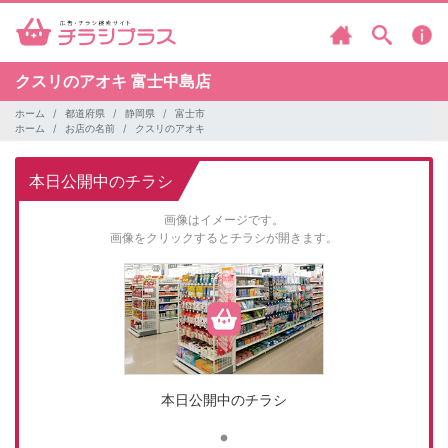
クスリのアオキ
富士中島店
ホーム
都道府県
静岡県
富士市
ホーム
お店の名前
クスリのアオキ
本日公開中のチラシ
画像はイメージです。
画像をクリックするとチラシが開きます。
本日公開中のチラシ