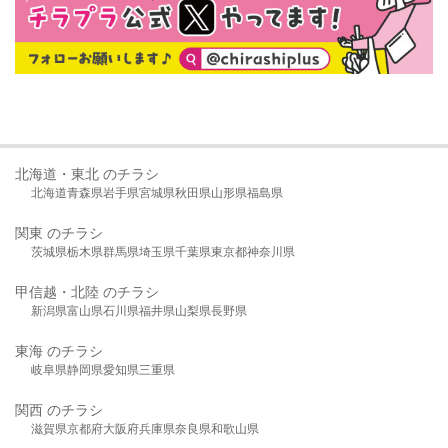
北海道・東北 のチラシ
北海道
青森県
岩手県
宮城県
秋田県
山形県
福島県
関東 のチラシ
茨城県
栃木県
群馬県
埼玉県
千葉県
東京都
神奈川県
甲信越・北陸 のチラシ
新潟県
富山県
石川県
福井県
山梨県
長野県
東海 のチラシ
岐阜県
静岡県
愛知県
三重県
関西 のチラシ
滋賀県
京都府
大阪府
兵庫県
奈良県
和歌山県