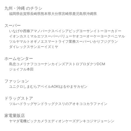
九州・沖縄 のチラシ
福岡県
佐賀県
長崎県
熊本県
大分県
宮崎県
鹿児島県
沖縄県
スーパー
いなげや
西條
アマノパークス
ベイシア
ビッグヨーサン
イトーヨーカドー
イオン
カスミ
マルエツ
スーパーバリュー
ヤオコー
オーケー
ヨークベニマル
ツルヤ
マルト
オギノ
エスマート
ライフ
業務スーパー
いかり
フジグラン
ダイレックス
サンエー
イズミヤ
ホームセンター
島忠
コメリ
ナフコ
コーナン
カインズ
アストロプロダクツ
DCM
ジョイフル本田
ファッション
ユニクロ
しまむら
アベイル
AOKI
はるやま
サカゼン
ドラッグストア
ツルハドラッグ
サンドラッグ
クスリのアオキ
ココカラファイン
家電量販店
ヤマダ電機
ビックカメラ
エディオン
ケーズデンキ
コジマ
ジョーシン