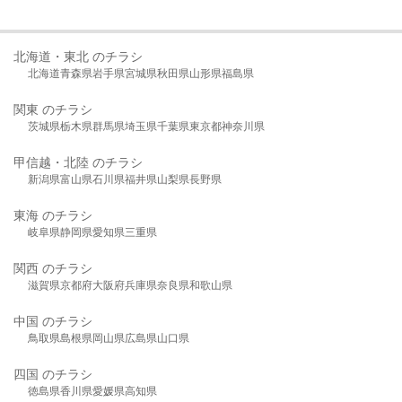
北海道・東北 のチラシ
北海道
青森県
岩手県
宮城県
秋田県
山形県
福島県
関東 のチラシ
茨城県
栃木県
群馬県
埼玉県
千葉県
東京都
神奈川県
甲信越・北陸 のチラシ
新潟県
富山県
石川県
福井県
山梨県
長野県
東海 のチラシ
岐阜県
静岡県
愛知県
三重県
関西 のチラシ
滋賀県
京都府
大阪府
兵庫県
奈良県
和歌山県
中国 のチラシ
鳥取県
島根県
岡山県
広島県
山口県
四国 のチラシ
徳島県
香川県
愛媛県
高知県