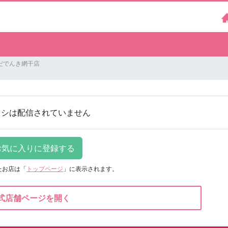
だでんき網干店
ラシは配信されていません
たお店は
「
トップページ
」に表示されます。
式店舗ページを開く