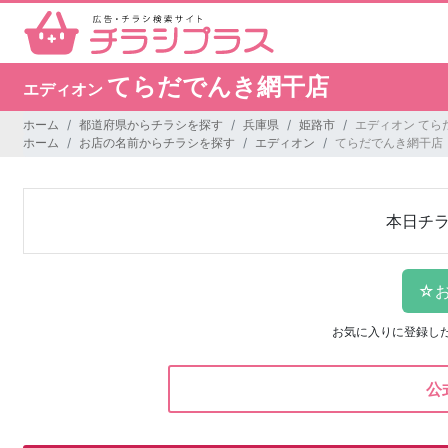
てらだでんき網干店
エディオン
ホーム
都道府県からチラシを探す
兵庫県
姫路市
エディオン てら
ホーム
お店の名前からチラシを探す
エディオン
てらだでんき網干店
本日チ
お気に入りに登録し
公