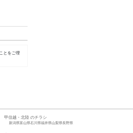
ことをご理
甲信越・北陸 のチラシ
新潟県
富山県
石川県
福井県
山梨県
長野県