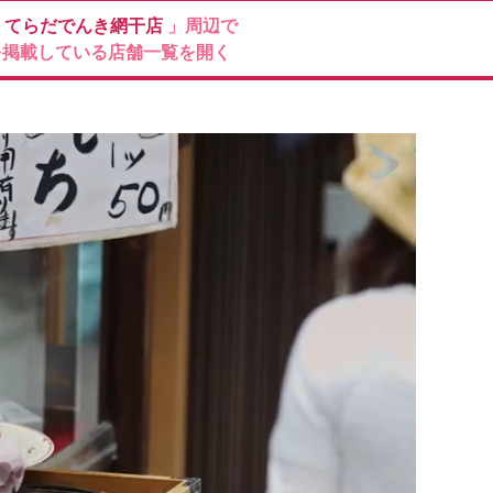
ン
てらだでんき網干店
」周辺で
を掲載している店舗一覧を開く