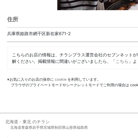
住所
兵庫県姫路市網干区新在家671-2
こちらのお店の情報は、チラシプラス運営会社のセブンネットが
解ください。掲載情報に間違いがございましたら、「
こちら
」よ
※お気に入りのお店の保存に
cookie
を利用しています。
ブラウザのプライベートモードやシークレットモードでご利用の場合は coo
北海道・東北 のチラシ
北海道
青森県
岩手県
宮城県
秋田県
山形県
福島県