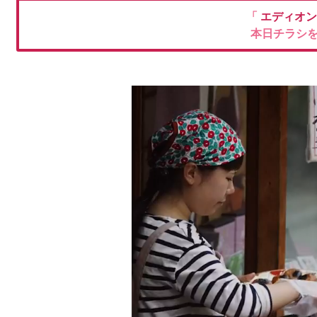
「
エディオ
本日チラシ