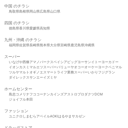
中国 のチラシ
鳥取県
島根県
岡山県
広島県
山口県
四国 のチラシ
徳島県
香川県
愛媛県
高知県
九州・沖縄 のチラシ
福岡県
佐賀県
長崎県
熊本県
大分県
宮崎県
鹿児島県
沖縄県
スーパー
いなげや
西條
アマノパークス
ベイシア
ビッグヨーサン
イトーヨーカドー
イオン
カスミ
マルエツ
スーパーバリュー
ヤオコー
オーケー
ヨークベニマル
ツルヤ
マルト
オギノ
エスマート
ライフ
業務スーパー
いかり
フジグラン
ダイレックス
サンエー
イズミヤ
ホームセンター
島忠
コメリ
ナフコ
コーナン
カインズ
アストロプロダクツ
DCM
ジョイフル本田
ファッション
ユニクロ
しまむら
アベイル
AOKI
はるやま
サカゼン
ドラッグストア