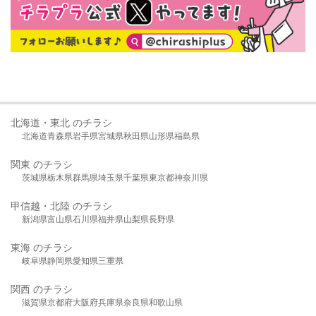
北海道・東北 のチラシ
北海道
青森県
岩手県
宮城県
秋田県
山形県
福島県
関東 のチラシ
茨城県
栃木県
群馬県
埼玉県
千葉県
東京都
神奈川県
甲信越・北陸 のチラシ
新潟県
富山県
石川県
福井県
山梨県
長野県
東海 のチラシ
岐阜県
静岡県
愛知県
三重県
関西 のチラシ
滋賀県
京都府
大阪府
兵庫県
奈良県
和歌山県